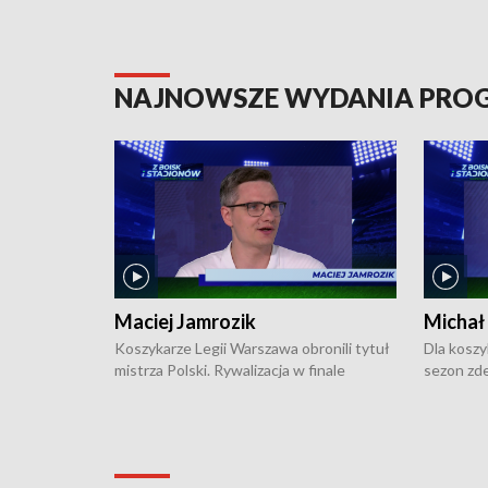
NAJNOWSZE WYDANIA PR
Maciej Jamrozik
Michał
Koszykarze Legii Warszawa obronili tytuł
Dla koszy
mistrza Polski. Rywalizacja w finale
sezon zde
ekstraklasy toczyła się do czterech
Najpierw 
zwycięstw i dopiero ostatni, siódmy mecz
międzyna
okazał się decydujący. W hali przy
Ligę Półn
Obrońców Tobruku na Bemowie
podbijać 
podopieczni estońskiego trenera Heiko
zasadnicz