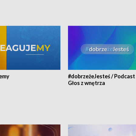
jemy
#dobrzeżeJesteś / Podcast 
Głos z wnętrza