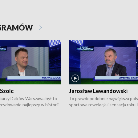
OGRAMÓW
 Szolc
Jarosław Lewandowski
karzy Dzików Warszawa był to
To prawdopodobnie największa pol
cydowanie najlepszy w historii.
sportowa rewelacja i sensacja roku.
pierwszy raz sięgnęli po
Chwalińska podbiła serca całej Pols
rodowe trofeum, wygrywając
kortach imienia Rolanda Garrosa w
ocno Europejską. Potem zaczęli
wielkoszlemowym turnieju French 
ekstraklasę. Po sezonie
przebijała się przez kwalifikacje, wyg
ym zadebiutowali w fazie play-
aż dziewięć pojedynków i dopiero w 