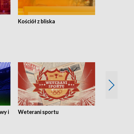
Kościół z bliska
wy i
Weterani sportu
Najlepsi Sp
2024