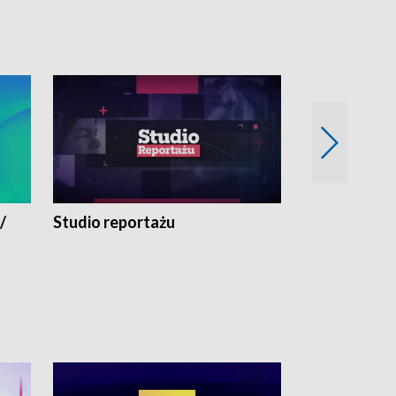
/
Studio reportażu
Eksperyment