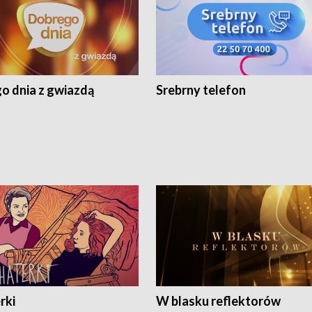
o dnia z gwiazdą
Srebrny telefon
rki
W blasku reflektorów