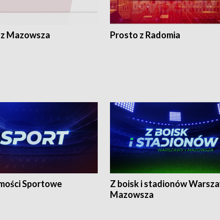
 z Mazowsza
Prosto z Radomia
ości Sportowe
Z boisk i stadionów Warsza
Mazowsza