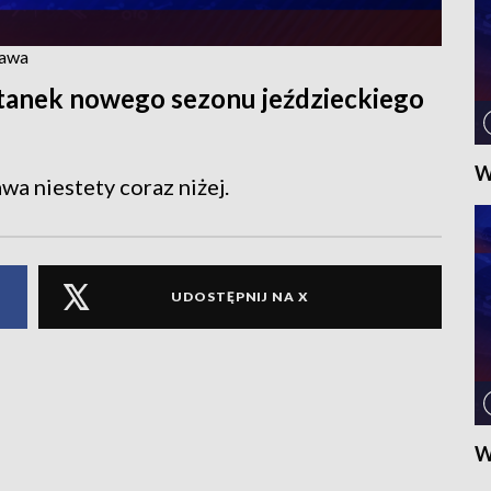
zawa
tanek nowego sezonu jeździeckiego
W
wa niestety coraz niżej.
UDOSTĘPNIJ NA X
W