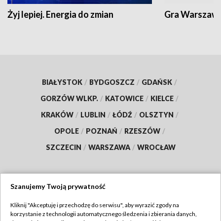
Żyj lepiej. Energia do zmian
Gra Warszaw
BIAŁYSTOK
/
BYDGOSZCZ
/
GDAŃSK
/
GORZÓW WLKP.
/
KATOWICE
/
KIELCE
/
KRAKÓW
/
LUBLIN
/
ŁÓDŹ
/
OLSZTYN
/
OPOLE
/
POZNAŃ
/
RZESZÓW
/
SZCZECIN
/
WARSZAWA
/
WROCŁAW
Szanujemy Twoją prywatność
Dołącz do nas:
Kliknij "Akceptuję i przechodzę do serwisu", aby wyrazić zgody na
korzystanie z technologii automatycznego śledzenia i zbierania danych,
TVP