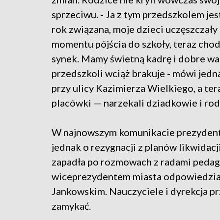
sprzeciwu. - Ja z tym przedszkolem jes
rok związana, moje dzieci uczęszczały
momentu pójścia do szkoły, teraz cho
synek. Mamy świetną kadrę i dobre war
przedszkoli wciąż brakuje - mówi jedn
przy ulicy Kazimierza Wielkiego, a te
placówki — narzekali dziadkowie i rod
W najnowszym komunikacie prezyden
jednak o rezygnacji z planów likwidac
zapadła po rozmowach z radami pedag
wiceprezydentem miasta odpowiedzial
Jankowskim. Nauczyciele i dyrekcja pr
zamykać.