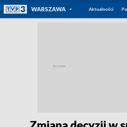
POWRÓT DO
WARSZAWA
Aktualności
Po
TVP REGIONY
Zmiana decyzji w s