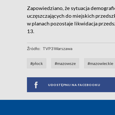
Zapowiedziano, że sytuacja demografic
uczęszczających do miejskich przedsz
w planach pozostaje likwidacja przed
13.
Źródło:
TVP3 Warszawa
#płock
#mazowsze
#mazowieckie
UDOSTĘPNIJ NA FACEBOOKU