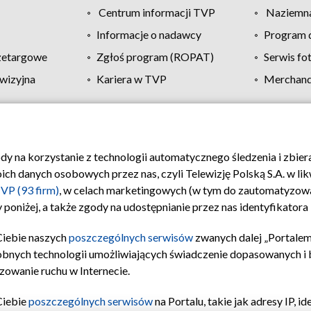
Centrum informacji TVP
Naziemna
Informacje o nadawcy
Program d
zetargowe
Zgłoś program (ROPAT)
Serwis fo
wizyjna
Kariera w TVP
Merchandi
Polityka prywatności
Moje zgody
Pomoc
Biuro re
ody na korzystanie z technologii automatycznego śledzenia i zbie
 danych osobowych przez nas, czyli Telewizję Polską S.A. w likw
VP (93 firm)
, w celach marketingowych (w tym do zautomatyzow
 poniżej, a także zgody na udostępnianie przez nas identyfikator
Ciebie naszych
poszczególnych serwisów
zwanych dalej „Portalem
obnych technologii umożliwiających świadczenie dopasowanych i be
zowanie ruchu w Internecie.
Ciebie
poszczególnych serwisów
na Portalu, takie jak adresy IP, 