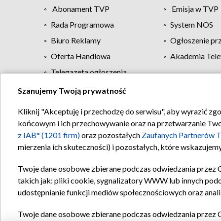
Abonament TVP
Emisja w TVP
Rada Programowa
System NOS
Biuro Reklamy
Ogłoszenie pr
Oferta Handlowa
Akademia Tele
Telegazeta ogłoszenia
Szanujemy Twoją prywatność
Regulamin TVP
Kliknij "Akceptuję i przechodzę do serwisu", aby wyrazić zg
końcowym i ich przechowywanie oraz na przetwarzanie Twoich
z IAB* (1201 firm)
oraz pozostałych
Zaufanych Partnerów T
mierzenia ich skuteczności) i pozostałych, które wskazujemy
Twoje dane osobowe zbierane podczas odwiedzania przez 
takich jak: pliki cookie, sygnalizatory WWW lub innych pod
udostępnianie funkcji mediów społecznościowych oraz anali
Twoje dane osobowe zbierane podczas odwiedzania przez 