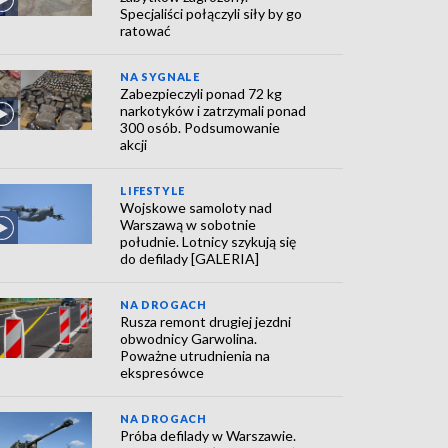
Specjaliści połączyli siły by go
ratować
NA SYGNALE
Zabezpieczyli ponad 72 kg
narkotyków i zatrzymali ponad
300 osób. Podsumowanie
akcji
LIFESTYLE
Wojskowe samoloty nad
Warszawą w sobotnie
południe. Lotnicy szykują się
do defilady [GALERIA]
NA DROGACH
Rusza remont drugiej jezdni
obwodnicy Garwolina.
Poważne utrudnienia na
ekspresówce
NA DROGACH
Próba defilady w Warszawie.