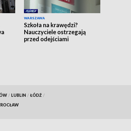
WARSZAWA
t
Szkoła na krawędzi?
wa
Nauczyciele ostrzegają
przed odejściami
KÓW
/
LUBLIN
/
ŁÓDŹ
/
ROCŁAW