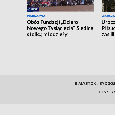
WARSZAWA
WARSZ
Obóz Fundacji „Dzieło
Urocz
Nowego Tysiąclecia”. Siedlce
Piłsu
stolicą młodzieży
zasili
BIAŁYSTOK
/
BYDGO
OLSZTY