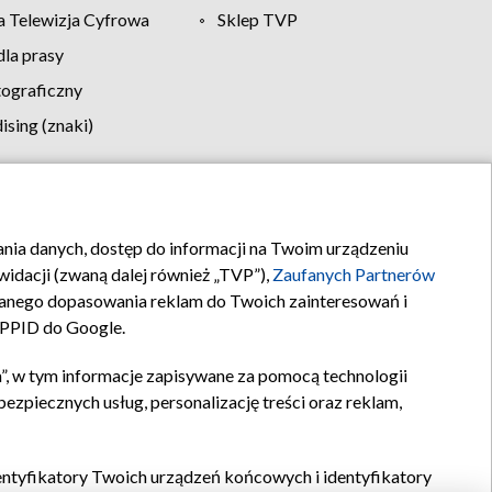
 Telewizja Cyfrowa
Sklep TVP
la prasy
tograficzny
sing (znaki)
klamy
Kontakt
rania danych, dostęp do informacji na Twoim urządzeniu
idacji (zwaną dalej również „TVP”),
Zaufanych Partnerów
anego dopasowania reklam do Twoich zainteresowań i
a PPID do Google.
”, w tym informacje zapisywane za pomocą technologii
zpiecznych usług, personalizację treści oraz reklam,
identyfikatory Twoich urządzeń końcowych i identyfikatory