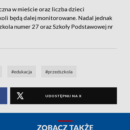
zna w mieście oraz liczba dzieci
koli będą dalej monitorowane. Nadal jednak
szkola numer 27 oraz Szkoły Podstawowej nr
#edukacja
#przedszkola
UDOSTĘPNIJ NA X
ZOBACZ TAKŻE