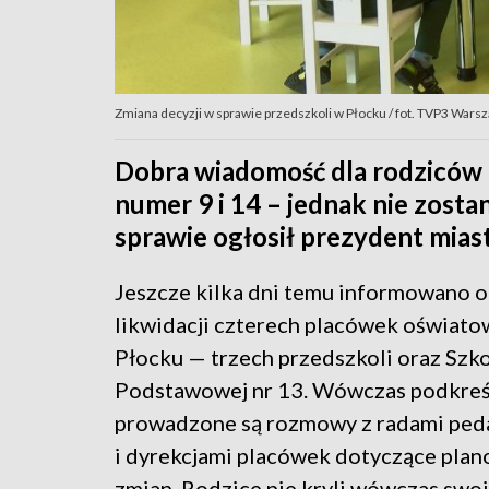
Zmiana decyzji w sprawie przedszkoli w Płocku / fot. TVP3 Wars
Dobra wiadomość dla rodziców z
numer 9 i 14 – jednak nie zosta
sprawie ogłosił prezydent miast
Jeszcze kilka dni temu informowano o
likwidacji czterech placówek oświat
Płocku — trzech przedszkoli oraz Szk
Podstawowej nr 13. Wówczas podkreś
prowadzone są rozmowy z radami ped
i dyrekcjami placówek dotyczące pla
zmian. Rodzice nie kryli wówczas swo