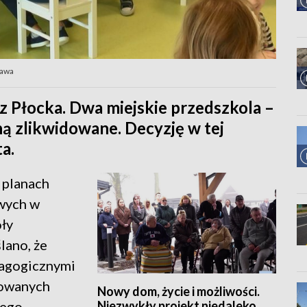
zawa
 Płocka. Dwa miejskie przedszkola –
ną zlikwidowane. Decyzję w tej
a.
 planach
owych w
oły
lano, że
agogicznymi
nowanych
Nowy dom, życie i możliwości.
Niezwykły projekt niedaleko
jego