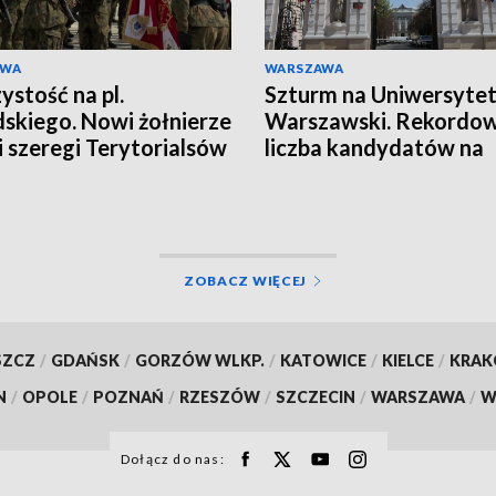
AWA
WARSZAWA
ystość na pl.
Szturm na Uniwersyte
dskiego. Nowi żołnierze
Warszawski. Rekordo
li szeregi Terytorialsów
liczba kandydatów na
miejsce
ZOBACZ WIĘCEJ
SZCZ
/
GDAŃSK
/
GORZÓW WLKP.
/
KATOWICE
/
KIELCE
/
KRA
N
/
OPOLE
/
POZNAŃ
/
RZESZÓW
/
SZCZECIN
/
WARSZAWA
/
W
Dołącz do nas: