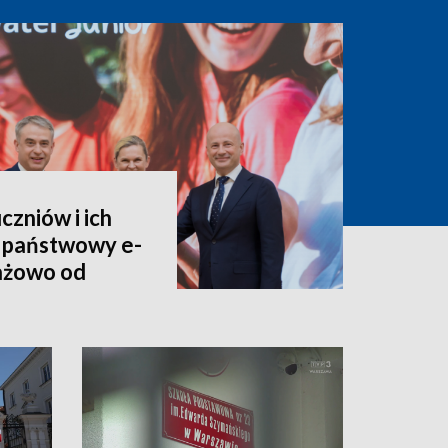
czniów i ich
 państwowy e-
tażowo od