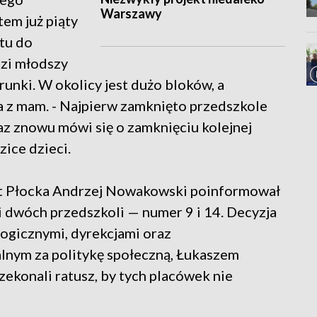
Warszawy
tem już piąty
 tu do
dzi młodszy
unki. W okolicy jest dużo bloków, a
a z mam. - Najpierw zamknięto przedszkole
raz znowu mówi się o zamknięciu kolejnej
zice dzieci.
t Płocka Andrzej Nowakowski poinformował
ji dwóch przedszkoli — numer 9 i 14. Decyzja
ogicznymi, dyrekcjami oraz
nym za politykę społeczną, Łukaszem
zekonali ratusz, by tych placówek nie