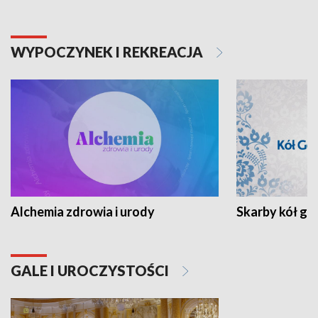
WYPOCZYNEK I REKREACJA
Alchemia zdrowia i urody
Skarby kół go
GALE I UROCZYSTOŚCI