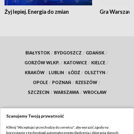
Żyj lepiej. Energia do zmian
Gra Warszaw
BIAŁYSTOK
/
BYDGOSZCZ
/
GDAŃSK
/
GORZÓW WLKP.
/
KATOWICE
/
KIELCE
/
KRAKÓW
/
LUBLIN
/
ŁÓDŹ
/
OLSZTYN
/
OPOLE
/
POZNAŃ
/
RZESZÓW
/
SZCZECIN
/
WARSZAWA
/
WROCŁAW
Szanujemy Twoją prywatność
Dołącz do nas:
Kliknij "Akceptuję i przechodzę do serwisu", aby wyrazić zgody na
korzystanie z technologii automatycznego śledzenia i zbierania danych,