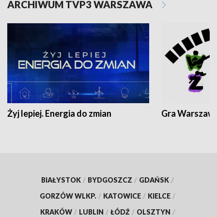
ARCHIWUM TVP3 WARSZAWA
Żyj lepiej. Energia do zmian
Gra Warszaw
BIAŁYSTOK
/
BYDGOSZCZ
/
GDAŃSK
/
GORZÓW WLKP.
/
KATOWICE
/
KIELCE
/
KRAKÓW
/
LUBLIN
/
ŁÓDŹ
/
OLSZTYN
/