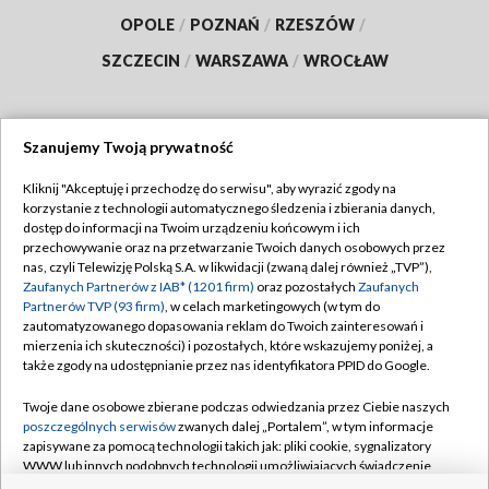
OPOLE
/
POZNAŃ
/
RZESZÓW
/
SZCZECIN
/
WARSZAWA
/
WROCŁAW
Szanujemy Twoją prywatność
Dołącz do nas:
Kliknij "Akceptuję i przechodzę do serwisu", aby wyrazić zgody na
korzystanie z technologii automatycznego śledzenia i zbierania danych,
TVP
dostęp do informacji na Twoim urządzeniu końcowym i ich
Abonament TVP
przechowywanie oraz na przetwarzanie Twoich danych osobowych przez
Regulamin TVP
nas, czyli Telewizję Polską S.A. w likwidacji (zwaną dalej również „TVP”),
Emisja w TVP
Zaufanych Partnerów z IAB* (1201 firm)
oraz pozostałych
Zaufanych
Polityka prywatności
Partnerów TVP (93 firm)
, w celach marketingowych (w tym do
Centrum informacji TVP
Moje zgody
zautomatyzowanego dopasowania reklam do Twoich zainteresowań i
mierzenia ich skuteczności) i pozostałych, które wskazujemy poniżej, a
Naziemna Telewizja Cyfrowa
Pomoc
także zgody na udostępnianie przez nas identyfikatora PPID do Google.
Sklep TVP
Biuro reklamy
Twoje dane osobowe zbierane podczas odwiedzania przez Ciebie naszych
Rada Programowa
poszczególnych serwisów
zwanych dalej „Portalem”, w tym informacje
Kontakt
zapisywane za pomocą technologii takich jak: pliki cookie, sygnalizatory
System NOS
WWW lub innych podobnych technologii umożliwiających świadczenie
dopasowanych i bezpiecznych usług, personalizację treści oraz reklam,