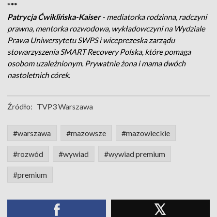
***
Patrycja Ćwiklińska-Kaiser
- mediatorka rodzinna, radczyni
prawna, mentorka rozwodowa, wykładowczyni na Wydziale
Prawa Uniwersytetu SWPS i wiceprezeska zarządu
stowarzyszenia SMART Recovery Polska, które pomaga
osobom uzależnionym. Prywatnie żona i mama dwóch
nastoletnich córek.
Źródło:
TVP3 Warszawa
#warszawa
#mazowsze
#mazowieckie
#rozwód
#wywiad
#wywiad premium
#premium