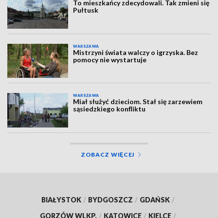
To mieszkańcy zdecydowali. Tak zmieni się
Pułtusk
WARSZAWA
Mistrzyni świata walczy o igrzyska. Bez
pomocy nie wystartuje
WARSZAWA
Miał służyć dzieciom. Stał się zarzewiem
sąsiedzkiego konfliktu
ZOBACZ WIĘCEJ
BIAŁYSTOK
/
BYDGOSZCZ
/
GDAŃSK
/
GORZÓW WLKP.
/
KATOWICE
/
KIELCE
/