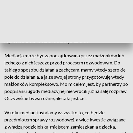
na małżonka, którego traktują wyłącznie w kategoriach
przeciwnika procesowego. To osoby, które chcą po prostu
zamknąć przeszłość i zadbać o swoje interesy z
poszanowaniem praw drugiej strony.
A jak konkretnie taka mediacja działa?
Mediacja może być zapoczątkowana przez małżonków lub
jednego z nich jeszcze przed procesem rozwodowym. Do
takiego sposobu działania zachęcam, mamy wtedy szerokie
pole do działania, a ja ze swojej strony przygotowuję wtedy
małżonków kompleksowo. Moim celem jest, by partnerzy po
podpisaniu ugody mediacyjnej nie wrócili już na salę rozpraw.
Oczywiście bywa różnie, ale taki jest cel.
W toku mediacji ustalamy wszystko to, co będzie
przedmiotem sprawy rozwodowej, a więc kwestie związane
z władzą rodzicielską, miejscem zamieszkania dziecka,