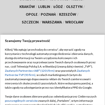
KRAKÓW
/
LUBLIN
/
ŁÓDŹ
/
OLSZTYN
/
OPOLE
/
POZNAŃ
/
RZESZÓW
/
SZCZECIN
/
WARSZAWA
/
WROCŁAW
Szanujemy Twoją prywatność
Dołącz do nas:
Kliknij "Akceptuję i przechodzę do serwisu", aby wyrazić zgody na
korzystanie z technologii automatycznego śledzenia i zbierania danych,
TVP
dostęp do informacji na Twoim urządzeniu końcowym i ich
Abonament TVP
przechowywanie oraz na przetwarzanie Twoich danych osobowych przez
Regulamin TVP
nas, czyli Telewizję Polską S.A. w likwidacji (zwaną dalej również „TVP”),
Emisja w TVP
Polityka prywatności
Zaufanych Partnerów z IAB* (1201 firm)
oraz pozostałych
Zaufanych
Partnerów TVP (93 firm)
, w celach marketingowych (w tym do
Centrum informacji TVP
Moje zgody
zautomatyzowanego dopasowania reklam do Twoich zainteresowań i
mierzenia ich skuteczności) i pozostałych, które wskazujemy poniżej, a
Naziemna Telewizja Cyfrowa
Pomoc
także zgody na udostępnianie przez nas identyfikatora PPID do Google.
Sklep TVP
Biuro reklamy
Twoje dane osobowe zbierane podczas odwiedzania przez Ciebie naszych
Rada Programowa
Kontakt
poszczególnych serwisów
zwanych dalej „Portalem”, w tym informacje
zapisywane za pomocą technologii takich jak: pliki cookie, sygnalizatory