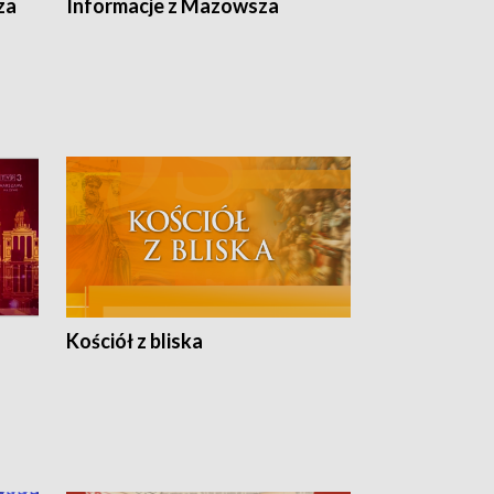
ska
za
Informacje z Mazowsza
Kościół z bliska