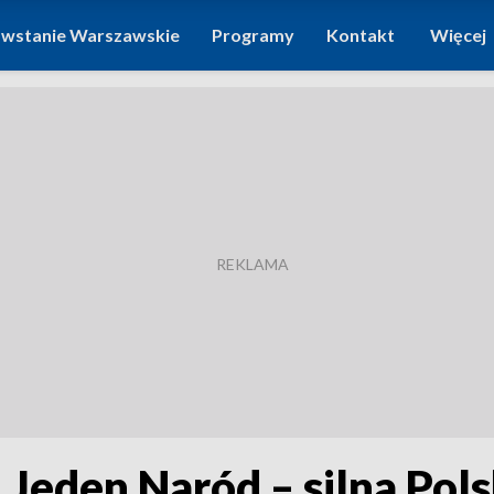
wstanie Warszawskie
Programy
Kontakt
Więcej
Jeden Naród – silna Pols