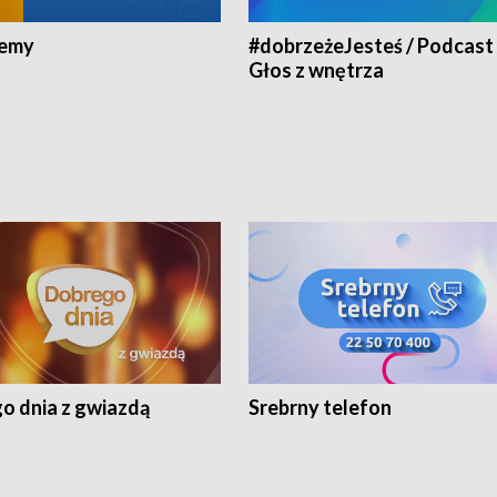
jemy
#dobrzeżeJesteś / Podcast 
Głos z wnętrza
o dnia z gwiazdą
Srebrny telefon