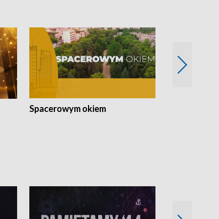
Spacerowym okiem
Filmowe spo