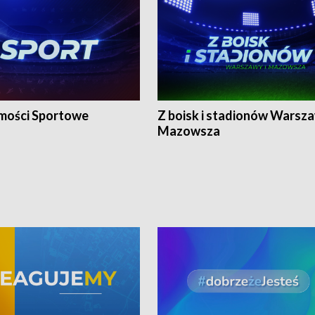
ości Sportowe
Z boisk i stadionów Warsza
Mazowsza