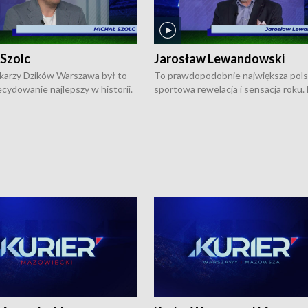
 Szolc
Jarosław Lewandowski
karzy Dzików Warszawa był to
To prawdopodobnie największa pol
cydowanie najlepszy w historii.
sportowa rewelacja i sensacja roku.
pierwszy raz sięgnęli po
Chwalińska podbiła serca całej Pols
rodowe trofeum, wygrywając
kortach imienia Rolanda Garrosa w
ocno Europejską. Potem zaczęli
wielkoszlemowym turnieju French 
ekstraklasę. Po sezonie
przebijała się przez kwalifikacje, wyg
ym zadebiutowali w fazie play-
aż dziewięć pojedynków i dopiero w 
ą zwieńczyli zdobyciem
została zatrzymana przez Rosjankę M
o w historii klubu medalu w
Andriejewą. Dziś nasza tenisistka wr
ch o mistrzostwo Polski. A
do Polski i w Warszawie spotkała się
ogdana Saternusa jest dziś
dziennikarzami na konferencji praso
olc, prezes koszykarzy Dzików
W Magazynie Sportowym "Z Boisk i
.
Stadionów Warszawy i Mazowsza"
Bogdan Saternus rozmawiał z Jaros
Lewandowskim, który jest
pomysłodawcą i założycielem
podwarszawskiej Akademii Tenisow