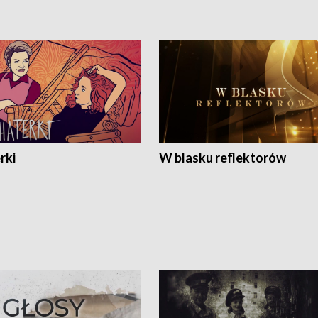
rki
W blasku reflektorów