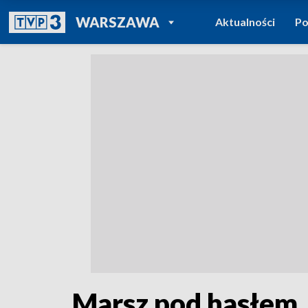
POWRÓT DO
WARSZAWA
Aktualności
Po
TVP REGIONY
Marsz pod hasłem „