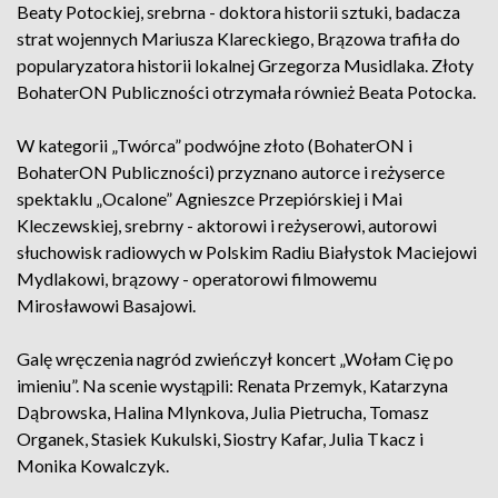
Beaty Potockiej, srebrna - doktora historii sztuki, badacza
strat wojennych Mariusza Klareckiego, Brązowa trafiła do
popularyzatora historii lokalnej Grzegorza Musidlaka. Złoty
BohaterON Publiczności otrzymała również Beata Potocka.
W kategorii „Twórca” podwójne złoto (BohaterON i
BohaterON Publiczności) przyznano autorce i reżyserce
spektaklu „Ocalone” Agnieszce Przepiórskiej i Mai
Kleczewskiej, srebrny - aktorowi i reżyserowi, autorowi
słuchowisk radiowych w Polskim Radiu Białystok Maciejowi
Mydlakowi, brązowy - operatorowi filmowemu
Mirosławowi Basajowi.
Galę wręczenia nagród zwieńczył koncert „Wołam Cię po
imieniu”. Na scenie wystąpili: Renata Przemyk, Katarzyna
Dąbrowska, Halina Mlynkova, Julia Pietrucha, Tomasz
Organek, Stasiek Kukulski, Siostry Kafar, Julia Tkacz i
Monika Kowalczyk.