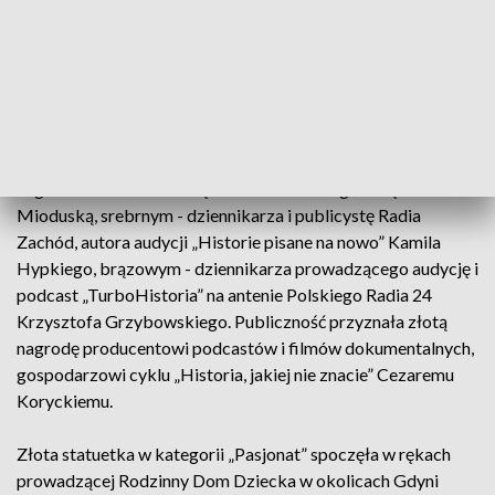
Hannie Radziejowskiej, srebrny – aktorce Agnieszce
Sienkiewicz-Gauer, brązowy – artystom współtworzącym
album „Sierpniowe”: Julii Pietrusze, Natalii Pietruchsze i
Miuoshowi, złoty „Publiczności” – dziennikarce i prezenterce
telewizyjnej Katarzynie Dowbor.
Złotym BohaterONem w Kategorii „Dziennikarz”
nagrodzono dziennikarkę Polsat News Magdalenę
Mioduską, srebrnym - dziennikarza i publicystę Radia
Zachód, autora audycji „Historie pisane na nowo” Kamila
Hypkiego, brązowym - dziennikarza prowadzącego audycję i
podcast „TurboHistoria” na antenie Polskiego Radia 24
Krzysztofa Grzybowskiego. Publiczność przyznała złotą
nagrodę producentowi podcastów i filmów dokumentalnych,
gospodarzowi cyklu „Historia, jakiej nie znacie” Cezaremu
Koryckiemu.
Złota statuetka w kategorii „Pasjonat” spoczęła w rękach
prowadzącej Rodzinny Dom Dziecka w okolicach Gdyni