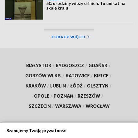
50. urodziny wieży ciśnień. To unikat na
skalę kraju
ZOBACZ WIĘCEJ
BIAŁYSTOK
/
BYDGOSZCZ
/
GDAŃSK
/
GORZÓW WLKP.
/
KATOWICE
/
KIELCE
/
KRAKÓW
/
LUBLIN
/
ŁÓDŹ
/
OLSZTYN
/
OPOLE
/
POZNAŃ
/
RZESZÓW
/
SZCZECIN
/
WARSZAWA
/
WROCŁAW
Szanujemy Twoją prywatność
Dołącz do nas: