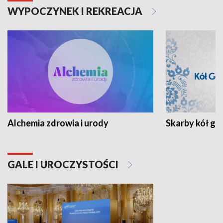
WYPOCZYNEK I REKREACJA
Alchemia zdrowia i urody
Skarby kół go
GALE I UROCZYSTOŚCI