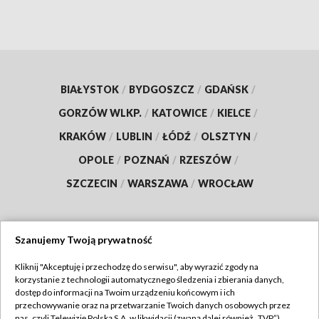
BIAŁYSTOK
/
BYDGOSZCZ
/
GDAŃSK
/
GORZÓW WLKP.
/
KATOWICE
/
KIELCE
/
KRAKÓW
/
LUBLIN
/
ŁÓDŹ
/
OLSZTYN
/
OPOLE
/
POZNAŃ
/
RZESZÓW
/
SZCZECIN
/
WARSZAWA
/
WROCŁAW
Szanujemy Twoją prywatność
Dołącz do nas:
Kliknij "Akceptuję i przechodzę do serwisu", aby wyrazić zgody na
korzystanie z technologii automatycznego śledzenia i zbierania danych,
TVP
dostęp do informacji na Twoim urządzeniu końcowym i ich
Abonament TVP
przechowywanie oraz na przetwarzanie Twoich danych osobowych przez
Regulamin TVP
nas, czyli Telewizję Polską S.A. w likwidacji (zwaną dalej również „TVP”),