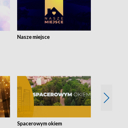
Nasze miejsce
Spacerowym okiem
Filmowe spo