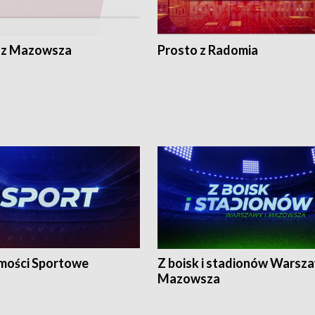
 z Mazowsza
Prosto z Radomia
ości Sportowe
Z boisk i stadionów Warsza
Mazowsza