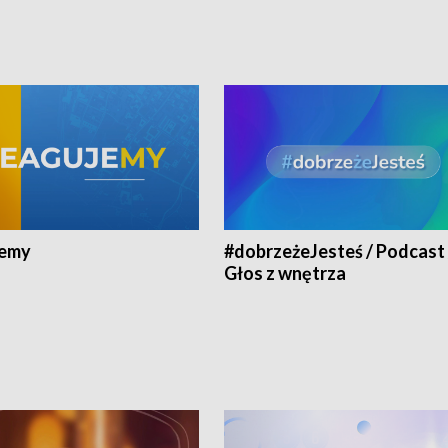
jemy
#dobrzeżeJesteś / Podcast 
Głos z wnętrza