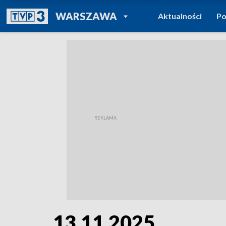
POWRÓT DO
WARSZAWA
Aktualności
Po
TVP REGIONY
13.11.2025