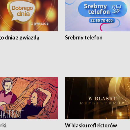
o dnia z gwiazdą
Srebrny telefon
rki
W blasku reflektorów