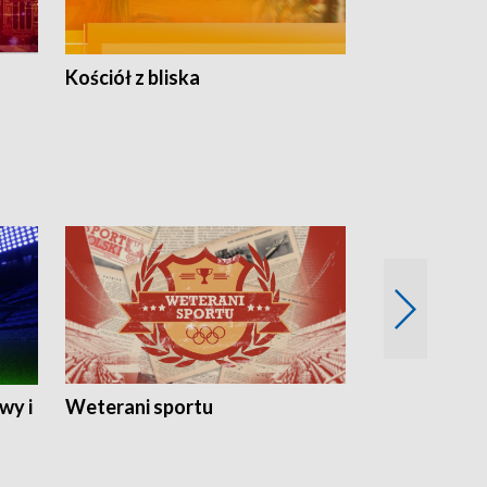
Kościół z bliska
wy i
Weterani sportu
Najlepsi Sp
2024