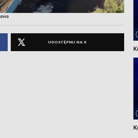
zawa
UDOSTĘPNIJ NA X
K
K