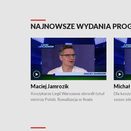
NAJNOWSZE WYDANIA PR
Maciej Jamrozik
Michał
Koszykarze Legii Warszawa obronili tytuł
Dla koszy
mistrza Polski. Rywalizacja w finale
sezon zde
ekstraklasy toczyła się do czterech
Najpierw 
zwycięstw i dopiero ostatni, siódmy mecz
międzyna
okazał się decydujący. W hali przy
Ligę Półn
Obrońców Tobruku na Bemowie
podbijać 
podopieczni estońskiego trenera Heiko
zasadnicz