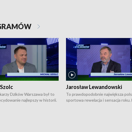
OGRAMÓW
 Szolc
Jarosław Lewandowski
karzy Dzików Warszawa był to
To prawdopodobnie największa pol
cydowanie najlepszy w historii.
sportowa rewelacja i sensacja roku.
pierwszy raz sięgnęli po
Chwalińska podbiła serca całej Pols
rodowe trofeum, wygrywając
kortach imienia Rolanda Garrosa w
ocno Europejską. Potem zaczęli
wielkoszlemowym turnieju French 
ekstraklasę. Po sezonie
przebijała się przez kwalifikacje, wyg
ym zadebiutowali w fazie play-
aż dziewięć pojedynków i dopiero w 