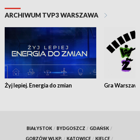
ARCHIWUM TVP3 WARSZAWA
Żyj lepiej. Energia do zmian
Gra Warszaw
BIAŁYSTOK
/
BYDGOSZCZ
/
GDAŃSK
/
GORZÓW WLKP.
/
KATOWICE
/
KIELCE
/