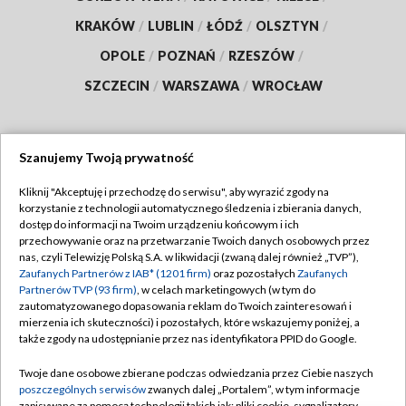
KRAKÓW
/
LUBLIN
/
ŁÓDŹ
/
OLSZTYN
/
OPOLE
/
POZNAŃ
/
RZESZÓW
/
SZCZECIN
/
WARSZAWA
/
WROCŁAW
Szanujemy Twoją prywatność
Dołącz do nas:
Kliknij "Akceptuję i przechodzę do serwisu", aby wyrazić zgody na
korzystanie z technologii automatycznego śledzenia i zbierania danych,
TVP
dostęp do informacji na Twoim urządzeniu końcowym i ich
Abonament TVP
przechowywanie oraz na przetwarzanie Twoich danych osobowych przez
Regulamin TVP
nas, czyli Telewizję Polską S.A. w likwidacji (zwaną dalej również „TVP”),
Emisja w TVP
Zaufanych Partnerów z IAB* (1201 firm)
oraz pozostałych
Zaufanych
Polityka prywatności
Partnerów TVP (93 firm)
, w celach marketingowych (w tym do
Centrum informacji TVP
Moje zgody
zautomatyzowanego dopasowania reklam do Twoich zainteresowań i
mierzenia ich skuteczności) i pozostałych, które wskazujemy poniżej, a
Naziemna Telewizja Cyfrowa
Pomoc
także zgody na udostępnianie przez nas identyfikatora PPID do Google.
Sklep TVP
Biuro reklamy
Twoje dane osobowe zbierane podczas odwiedzania przez Ciebie naszych
Rada Programowa
poszczególnych serwisów
zwanych dalej „Portalem”, w tym informacje
Kontakt
zapisywane za pomocą technologii takich jak: pliki cookie, sygnalizatory