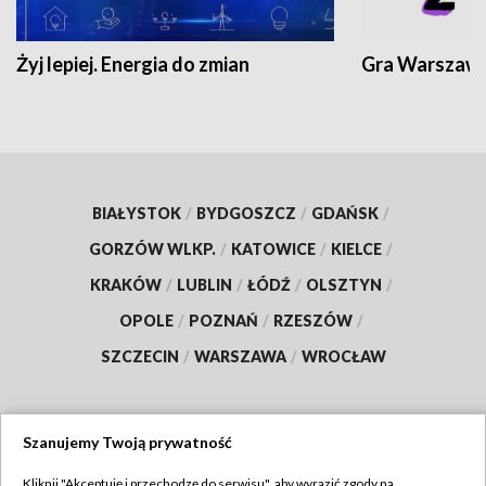
Żyj lepiej. Energia do zmian
Gra Warszaw
BIAŁYSTOK
/
BYDGOSZCZ
/
GDAŃSK
/
GORZÓW WLKP.
/
KATOWICE
/
KIELCE
/
KRAKÓW
/
LUBLIN
/
ŁÓDŹ
/
OLSZTYN
/
OPOLE
/
POZNAŃ
/
RZESZÓW
/
SZCZECIN
/
WARSZAWA
/
WROCŁAW
Szanujemy Twoją prywatność
Dołącz do nas:
Kliknij "Akceptuję i przechodzę do serwisu", aby wyrazić zgody na