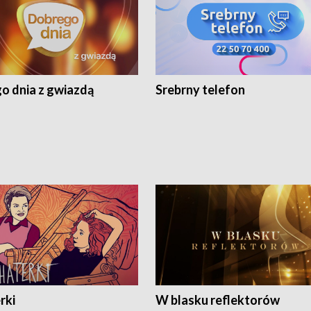
o dnia z gwiazdą
Srebrny telefon
rki
W blasku reflektorów