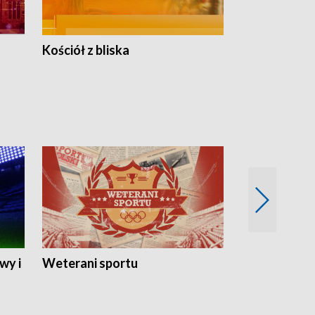
Kościół z bliska
wy i
Weterani sportu
Najlepsi Sp
2024