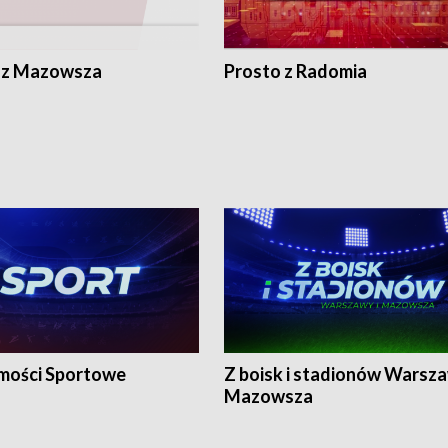
 z Mazowsza
Prosto z Radomia
ości Sportowe
Z boisk i stadionów Warsza
Mazowsza