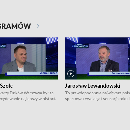
OGRAMÓW
 Szolc
Jarosław Lewandowski
karzy Dzików Warszawa był to
To prawdopodobnie największa pol
cydowanie najlepszy w historii.
sportowa rewelacja i sensacja roku.
pierwszy raz sięgnęli po
Chwalińska podbiła serca całej Pols
rodowe trofeum, wygrywając
kortach imienia Rolanda Garrosa w
ocno Europejską. Potem zaczęli
wielkoszlemowym turnieju French 
ekstraklasę. Po sezonie
przebijała się przez kwalifikacje, wyg
ym zadebiutowali w fazie play-
aż dziewięć pojedynków i dopiero w 