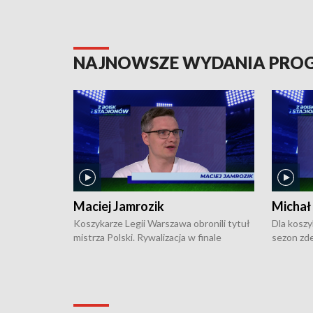
NAJNOWSZE WYDANIA PR
Maciej Jamrozik
Michał
Koszykarze Legii Warszawa obronili tytuł
Dla koszy
mistrza Polski. Rywalizacja w finale
sezon zde
ekstraklasy toczyła się do czterech
Najpierw 
zwycięstw i dopiero ostatni, siódmy mecz
międzyna
okazał się decydujący. W hali przy
Ligę Półn
Obrońców Tobruku na Bemowie
podbijać 
podopieczni estońskiego trenera Heiko
zasadnicz