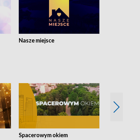
Nasze miejsce
Spacerowym okiem
Filmowe spo