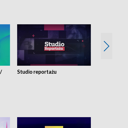
/
Studio reportażu
Eksperyment