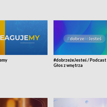
jemy
#dobrzeżeJesteś / Podcast 
Głos z wnętrza