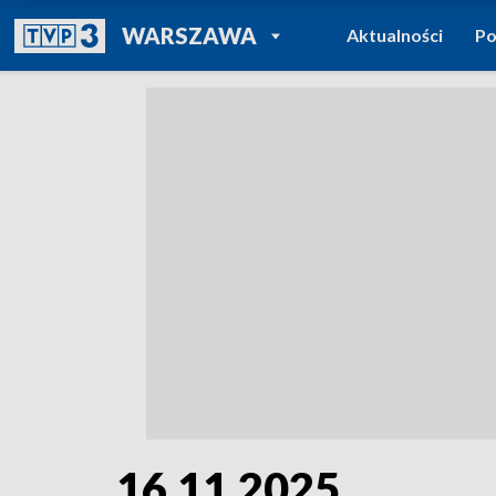
POWRÓT DO
WARSZAWA
Aktualności
Po
TVP REGIONY
16.11.2025