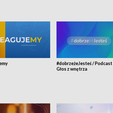
jemy
#dobrzeżeJesteś / Podcast 
Głos z wnętrza