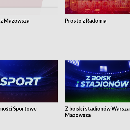
 z Mazowsza
Prosto z Radomia
ości Sportowe
Z boisk i stadionów Warsza
Mazowsza