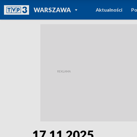
POWRÓT DO
WARSZAWA
Aktualności
Po
TVP REGIONY
17.11.2025