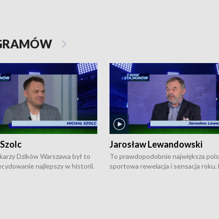
OGRAMÓW
 Szolc
Jarosław Lewandowski
karzy Dzików Warszawa był to
To prawdopodobnie największa pol
cydowanie najlepszy w historii.
sportowa rewelacja i sensacja roku.
pierwszy raz sięgnęli po
Chwalińska podbiła serca całej Pols
rodowe trofeum, wygrywając
kortach imienia Rolanda Garrosa w
ocno Europejską. Potem zaczęli
wielkoszlemowym turnieju French 
ekstraklasę. Po sezonie
przebijała się przez kwalifikacje, wyg
ym zadebiutowali w fazie play-
aż dziewięć pojedynków i dopiero w 