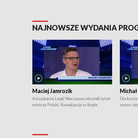
NAJNOWSZE WYDANIA PR
Maciej Jamrozik
Michał
Koszykarze Legii Warszawa obronili tytuł
Dla koszy
mistrza Polski. Rywalizacja w finale
sezon zde
ekstraklasy toczyła się do czterech
Najpierw 
zwycięstw i dopiero ostatni, siódmy mecz
międzyna
okazał się decydujący. W hali przy
Ligę Półn
Obrońców Tobruku na Bemowie
podbijać 
podopieczni estońskiego trenera Heiko
zasadnicz