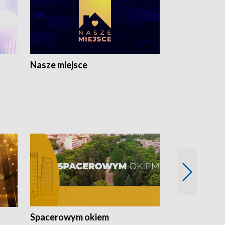
Nasze miejsce
Spacerowym okiem
Filmowe spo