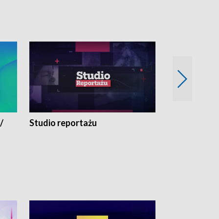
/
Studio reportażu
Eksperyment