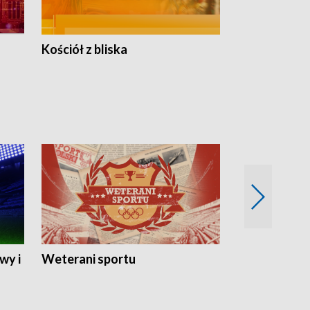
Kościół z bliska
wy i
Weterani sportu
Najlepsi Sp
2024