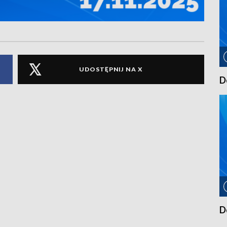
UDOSTĘPNIJ NA X
D
D