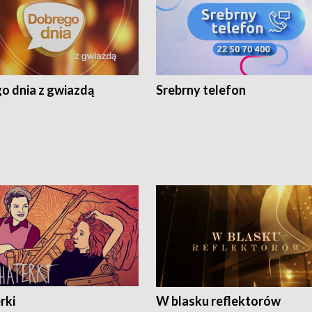
o dnia z gwiazdą
Srebrny telefon
rki
W blasku reflektorów