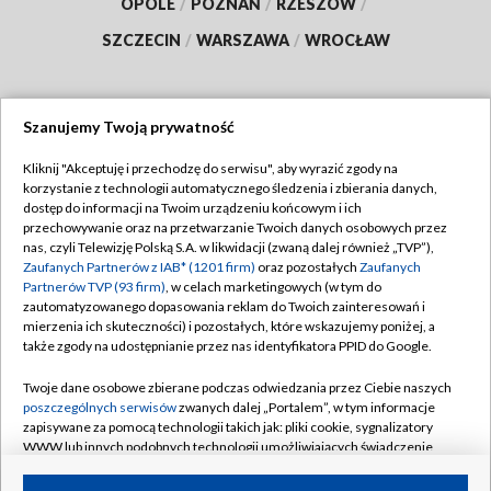
OPOLE
/
POZNAŃ
/
RZESZÓW
/
SZCZECIN
/
WARSZAWA
/
WROCŁAW
Szanujemy Twoją prywatność
Dołącz do nas:
Kliknij "Akceptuję i przechodzę do serwisu", aby wyrazić zgody na
korzystanie z technologii automatycznego śledzenia i zbierania danych,
TVP
dostęp do informacji na Twoim urządzeniu końcowym i ich
Abonament TVP
przechowywanie oraz na przetwarzanie Twoich danych osobowych przez
Regulamin TVP
nas, czyli Telewizję Polską S.A. w likwidacji (zwaną dalej również „TVP”),
Emisja w TVP
Zaufanych Partnerów z IAB* (1201 firm)
oraz pozostałych
Zaufanych
Polityka prywatności
Partnerów TVP (93 firm)
, w celach marketingowych (w tym do
Centrum informacji TVP
Moje zgody
zautomatyzowanego dopasowania reklam do Twoich zainteresowań i
mierzenia ich skuteczności) i pozostałych, które wskazujemy poniżej, a
Naziemna Telewizja Cyfrowa
Pomoc
także zgody na udostępnianie przez nas identyfikatora PPID do Google.
Sklep TVP
Biuro reklamy
Twoje dane osobowe zbierane podczas odwiedzania przez Ciebie naszych
Rada Programowa
poszczególnych serwisów
zwanych dalej „Portalem”, w tym informacje
Kontakt
zapisywane za pomocą technologii takich jak: pliki cookie, sygnalizatory
System NOS
WWW lub innych podobnych technologii umożliwiających świadczenie
dopasowanych i bezpiecznych usług, personalizację treści oraz reklam,
Informacje o nadawcy
Kanały
udostępnianie funkcji mediów społecznościowych oraz analizowanie