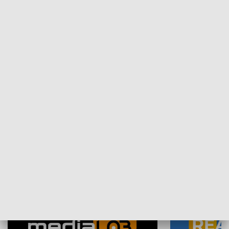
Plebiscyt Najlepsi Sportowcy
Wiadomości 
Warszawy 2025
SPOŁECZEŃSTWO