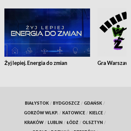
Żyj lepiej. Energia do zmian
Gra Warszaw
BIAŁYSTOK
/
BYDGOSZCZ
/
GDAŃSK
/
GORZÓW WLKP.
/
KATOWICE
/
KIELCE
/
KRAKÓW
/
LUBLIN
/
ŁÓDŹ
/
OLSZTYN
/