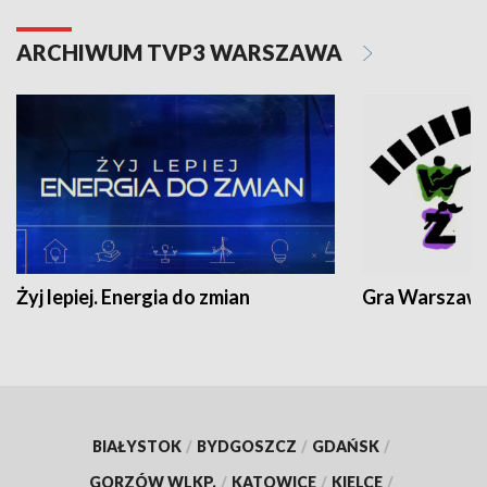
ARCHIWUM TVP3 WARSZAWA
Żyj lepiej. Energia do zmian
Gra Warszaw
BIAŁYSTOK
/
BYDGOSZCZ
/
GDAŃSK
/
GORZÓW WLKP.
/
KATOWICE
/
KIELCE
/