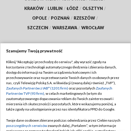
KRAKÓW
/
LUBLIN
/
ŁÓDŹ
/
OLSZTYN
/
OPOLE
/
POZNAŃ
/
RZESZÓW
/
SZCZECIN
/
WARSZAWA
/
WROCŁAW
Szanujemy Twoją prywatność
Dołącz do nas:
Kliknij "Akceptuję i przechodzę do serwisu", aby wyrazić zgody na
korzystanie z technologii automatycznego śledzenia i zbierania danych,
TVP
dostęp do informacji na Twoim urządzeniu końcowym i ich
Abonament TVP
przechowywanie oraz na przetwarzanie Twoich danych osobowych przez
Regulamin TVP
nas, czyli Telewizję Polską S.A. w likwidacji (zwaną dalej również „TVP”),
Emisja w TVP
Zaufanych Partnerów z IAB* (1201 firm)
oraz pozostałych
Zaufanych
Polityka prywatności
Partnerów TVP (93 firm)
, w celach marketingowych (w tym do
Centrum informacji TVP
Moje zgody
zautomatyzowanego dopasowania reklam do Twoich zainteresowań i
mierzenia ich skuteczności) i pozostałych, które wskazujemy poniżej, a
Naziemna Telewizja Cyfrowa
Pomoc
także zgody na udostępnianie przez nas identyfikatora PPID do Google.
Sklep TVP
Biuro reklamy
Twoje dane osobowe zbierane podczas odwiedzania przez Ciebie naszych
Rada Programowa
poszczególnych serwisów
zwanych dalej „Portalem”, w tym informacje
Kontakt
zapisywane za pomocą technologii takich jak: pliki cookie, sygnalizatory