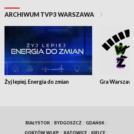
ARCHIWUM TVP3 WARSZAWA
Żyj lepiej. Energia do zmian
Gra Warszaw
BIAŁYSTOK
/
BYDGOSZCZ
/
GDAŃSK
/
GORZÓW WLKP.
/
KATOWICE
/
KIELCE
/