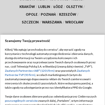
KRAKÓW
/
LUBLIN
/
ŁÓDŹ
/
OLSZTYN
/
OPOLE
/
POZNAŃ
/
RZESZÓW
/
SZCZECIN
/
WARSZAWA
/
WROCŁAW
Szanujemy Twoją prywatność
Dołącz do nas:
Kliknij "Akceptuję i przechodzę do serwisu", aby wyrazić zgody na
korzystanie z technologii automatycznego śledzenia i zbierania danych,
TVP
dostęp do informacji na Twoim urządzeniu końcowym i ich
Abonament TVP
przechowywanie oraz na przetwarzanie Twoich danych osobowych przez
Regulamin TVP
nas, czyli Telewizję Polską S.A. w likwidacji (zwaną dalej również „TVP”),
Emisja w TVP
Zaufanych Partnerów z IAB* (1201 firm)
oraz pozostałych
Zaufanych
Polityka prywatności
Partnerów TVP (93 firm)
, w celach marketingowych (w tym do
Centrum informacji TVP
Moje zgody
zautomatyzowanego dopasowania reklam do Twoich zainteresowań i
mierzenia ich skuteczności) i pozostałych, które wskazujemy poniżej, a
Naziemna Telewizja Cyfrowa
Pomoc
także zgody na udostępnianie przez nas identyfikatora PPID do Google.
Sklep TVP
Biuro reklamy
Twoje dane osobowe zbierane podczas odwiedzania przez Ciebie naszych
Rada Programowa
poszczególnych serwisów
zwanych dalej „Portalem”, w tym informacje
Kontakt
zapisywane za pomocą technologii takich jak: pliki cookie, sygnalizatory