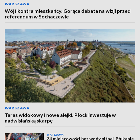
WARSZAWA
Wójt kontra mieszkańcy. Gorąca debata na wizji przed
referendum w Sochaczewie
WARSZAWA
Taras widokowy i nowe alejki. Płock inwestuje w
nadwiślańską skarpę
WARSZAWA
34 miejscowości bez wody pitnej. Płukanie