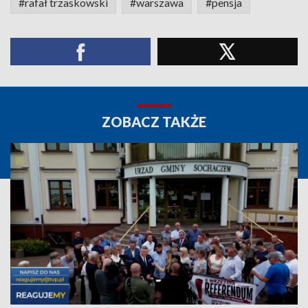
#rafał trzaskowski
#warszawa
#pensja
ZOBACZ TAKŻE