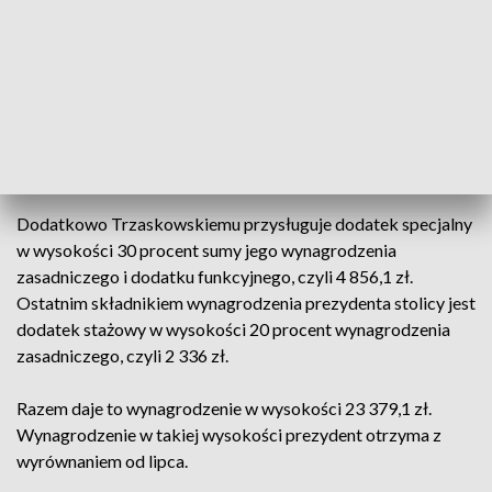
Wynagrodzenie prezydenta składa się z pensji zasadniczej i
dodatków: funkcyjnego, specjalnego i stażowego. Po zmianie
wynagrodzenie zasadnicze Rafała Trzaskowskiego będzie
wynosić 11 680 zł, a dodatek funkcyjny 4 507 zł. To zgodnie z
rozporządzeniem w sprawie wynagradzania pracowników
samorządowych maksymalne możliwe stawki.
Dodatkowo Trzaskowskiemu przysługuje dodatek specjalny
w wysokości 30 procent sumy jego wynagrodzenia
zasadniczego i dodatku funkcyjnego, czyli 4 856,1 zł.
Ostatnim składnikiem wynagrodzenia prezydenta stolicy jest
dodatek stażowy w wysokości 20 procent wynagrodzenia
zasadniczego, czyli 2 336 zł.
Razem daje to wynagrodzenie w wysokości 23 379,1 zł.
Wynagrodzenie w takiej wysokości prezydent otrzyma z
wyrównaniem od lipca.