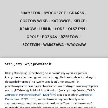
BIAŁYSTOK
/
BYDGOSZCZ
/
GDAŃSK
/
GORZÓW WLKP.
/
KATOWICE
/
KIELCE
/
KRAKÓW
/
LUBLIN
/
ŁÓDŹ
/
OLSZTYN
/
OPOLE
/
POZNAŃ
/
RZESZÓW
/
SZCZECIN
/
WARSZAWA
/
WROCŁAW
Szanujemy Twoją prywatność
Dołącz do nas:
Kliknij "Akceptuję i przechodzę do serwisu", aby wyrazić zgody na
korzystanie z technologii automatycznego śledzenia i zbierania danych,
TVP
dostęp do informacji na Twoim urządzeniu końcowym i ich
Abonament TVP
przechowywanie oraz na przetwarzanie Twoich danych osobowych przez
Regulamin TVP
nas, czyli Telewizję Polską S.A. w likwidacji (zwaną dalej również „TVP”),
Emisja w TVP
Polityka prywatności
Zaufanych Partnerów z IAB* (1201 firm)
oraz pozostałych
Zaufanych
Partnerów TVP (93 firm)
, w celach marketingowych (w tym do
Centrum informacji TVP
Moje zgody
zautomatyzowanego dopasowania reklam do Twoich zainteresowań i
mierzenia ich skuteczności) i pozostałych, które wskazujemy poniżej, a