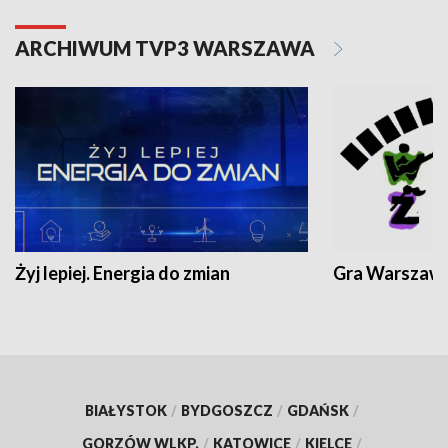
ARCHIWUM TVP3 WARSZAWA
Żyj lepiej. Energia do zmian
Gra Warszaw
BIAŁYSTOK
/
BYDGOSZCZ
/
GDAŃSK
/
GORZÓW WLKP.
/
KATOWICE
/
KIELCE
/