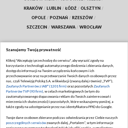
KRAKÓW
/
LUBLIN
/
ŁÓDŹ
/
OLSZTYN
/
OPOLE
/
POZNAŃ
/
RZESZÓW
/
SZCZECIN
/
WARSZAWA
/
WROCŁAW
Szanujemy Twoją prywatność
Dołącz do nas:
Kliknij "Akceptuję i przechodzę do serwisu", aby wyrazić zgody na
korzystanie z technologii automatycznego śledzenia i zbierania danych,
TVP
dostęp do informacji na Twoim urządzeniu końcowym i ich
Abonament TVP
przechowywanie oraz na przetwarzanie Twoich danych osobowych przez
Regulamin TVP
nas, czyli Telewizję Polską S.A. w likwidacji (zwaną dalej również „TVP”),
Emisja w TVP
Zaufanych Partnerów z IAB* (1201 firm)
oraz pozostałych
Zaufanych
Polityka prywatności
Partnerów TVP (93 firm)
, w celach marketingowych (w tym do
Centrum informacji TVP
Moje zgody
zautomatyzowanego dopasowania reklam do Twoich zainteresowań i
mierzenia ich skuteczności) i pozostałych, które wskazujemy poniżej, a
Naziemna Telewizja Cyfrowa
Pomoc
także zgody na udostępnianie przez nas identyfikatora PPID do Google.
Sklep TVP
Biuro reklamy
Twoje dane osobowe zbierane podczas odwiedzania przez Ciebie naszych
Rada Programowa
poszczególnych serwisów
zwanych dalej „Portalem”, w tym informacje
Kontakt
zapisywane za pomocą technologii takich jak: pliki cookie, sygnalizatory