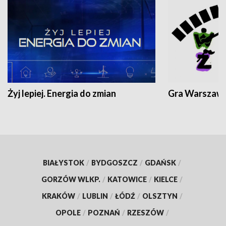
Żyj lepiej. Energia do zmian
Gra Warszaw
BIAŁYSTOK
/
BYDGOSZCZ
/
GDAŃSK
/
GORZÓW WLKP.
/
KATOWICE
/
KIELCE
/
KRAKÓW
/
LUBLIN
/
ŁÓDŹ
/
OLSZTYN
/
OPOLE
/
POZNAŃ
/
RZESZÓW
/