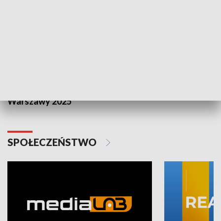
Plebiscyt Najlepsi Sportowcy
Wiadomości 
Warszawy 2025
SPOŁECZEŃSTWO