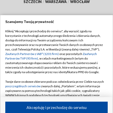
SZCZECIN
/
WARSZAWA
/
WROCŁAW
Szanujemy Twoją prywatność
Dołącz do nas:
Kliknij "Akceptuję i przechodzę do serwisu", aby wyrazić zgody na
korzystanie z technologii automatycznego śledzenia i zbierania danych,
TVP
dostęp do informacji na Twoim urządzeniu końcowym i ich
Abonament TVP
przechowywanie oraz na przetwarzanie Twoich danych osobowych przez
Regulamin TVP
nas, czyli Telewizję Polską S.A. w likwidacji (zwaną dalej również „TVP”),
Emisja w TVP
Zaufanych Partnerów z IAB* (1201 firm)
oraz pozostałych
Zaufanych
Polityka prywatności
Partnerów TVP (93 firm)
, w celach marketingowych (w tym do
Centrum informacji TVP
Moje zgody
zautomatyzowanego dopasowania reklam do Twoich zainteresowań i
mierzenia ich skuteczności) i pozostałych, które wskazujemy poniżej, a
Naziemna Telewizja Cyfrowa
Pomoc
także zgody na udostępnianie przez nas identyfikatora PPID do Google.
Sklep TVP
Biuro reklamy
Twoje dane osobowe zbierane podczas odwiedzania przez Ciebie naszych
Rada Programowa
poszczególnych serwisów
zwanych dalej „Portalem”, w tym informacje
Kontakt
zapisywane za pomocą technologii takich jak: pliki cookie, sygnalizatory
System NOS
WWW lub innych podobnych technologii umożliwiających świadczenie
dopasowanych i bezpiecznych usług, personalizację treści oraz reklam,
Informacje o nadawcy
Kanały
udostępnianie funkcji mediów społecznościowych oraz analizowanie
Akceptuję i przechodzę do serwisu
ruchu w Internecie.
Program dla prasy