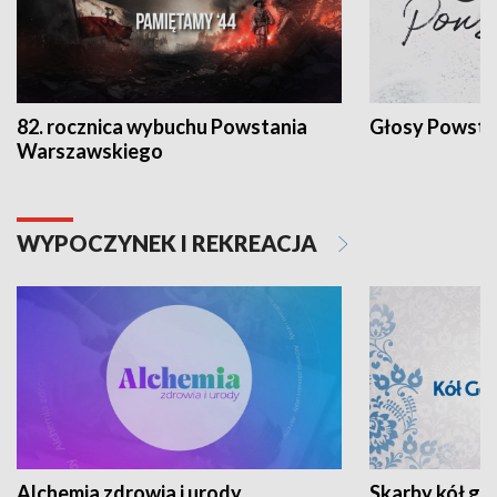
82. rocznica wybuchu Powstania
Głosy Powsta
Warszawskiego
WYPOCZYNEK I REKREACJA
Alchemia zdrowia i urody
Skarby kół go