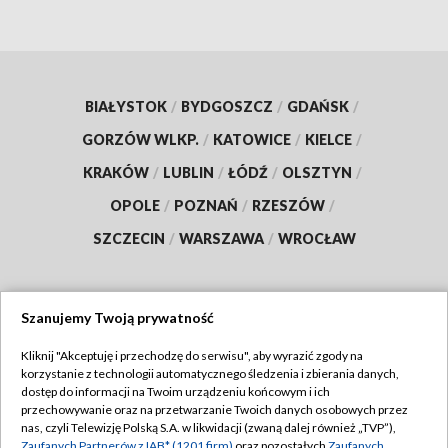
BIAŁYSTOK
/
BYDGOSZCZ
/
GDAŃSK
/
GORZÓW WLKP.
/
KATOWICE
/
KIELCE
/
KRAKÓW
/
LUBLIN
/
ŁÓDŹ
/
OLSZTYN
/
OPOLE
/
POZNAŃ
/
RZESZÓW
/
SZCZECIN
/
WARSZAWA
/
WROCŁAW
Szanujemy Twoją prywatność
Dołącz do nas:
Kliknij "Akceptuję i przechodzę do serwisu", aby wyrazić zgody na
korzystanie z technologii automatycznego śledzenia i zbierania danych,
TVP
dostęp do informacji na Twoim urządzeniu końcowym i ich
Abonament TVP
przechowywanie oraz na przetwarzanie Twoich danych osobowych przez
Regulamin TVP
nas, czyli Telewizję Polską S.A. w likwidacji (zwaną dalej również „TVP”),
Emisja w TVP
Zaufanych Partnerów z IAB* (1201 firm)
oraz pozostałych
Zaufanych
Polityka prywatności