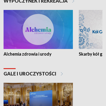
WYPOCZYNEK I REKREACJA
Alchemia zdrowia i urody
Skarby kół go
GALE I UROCZYSTOŚCI