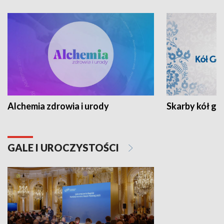
Alchemia zdrowia i urody
Skarby kół go
GALE I UROCZYSTOŚCI