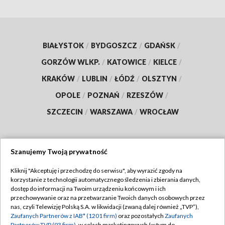
BIAŁYSTOK
/
BYDGOSZCZ
/
GDAŃSK
/
GORZÓW WLKP.
/
KATOWICE
/
KIELCE
/
KRAKÓW
/
LUBLIN
/
ŁÓDŹ
/
OLSZTYN
/
OPOLE
/
POZNAŃ
/
RZESZÓW
/
SZCZECIN
/
WARSZAWA
/
WROCŁAW
Szanujemy Twoją prywatność
Dołącz do nas:
Kliknij "Akceptuję i przechodzę do serwisu", aby wyrazić zgody na
korzystanie z technologii automatycznego śledzenia i zbierania danych,
TVP
dostęp do informacji na Twoim urządzeniu końcowym i ich
Abonament TVP
przechowywanie oraz na przetwarzanie Twoich danych osobowych przez
Regulamin TVP
nas, czyli Telewizję Polską S.A. w likwidacji (zwaną dalej również „TVP”),
Emisja w TVP
Zaufanych Partnerów z IAB* (1201 firm)
oraz pozostałych
Zaufanych
Polityka prywatności
Partnerów TVP (93 firm)
, w celach marketingowych (w tym do