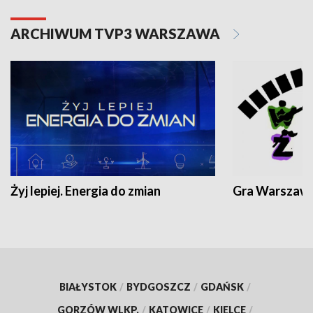
ARCHIWUM TVP3 WARSZAWA
Żyj lepiej. Energia do zmian
Gra Warszaw
BIAŁYSTOK
/
BYDGOSZCZ
/
GDAŃSK
/
GORZÓW WLKP.
/
KATOWICE
/
KIELCE
/