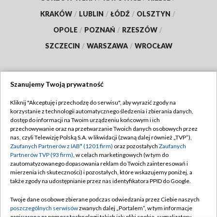
KRAKÓW
/
LUBLIN
/
ŁÓDŹ
/
OLSZTYN
/
OPOLE
/
POZNAŃ
/
RZESZÓW
/
SZCZECIN
/
WARSZAWA
/
WROCŁAW
Szanujemy Twoją prywatność
Dołącz do nas:
Kliknij "Akceptuję i przechodzę do serwisu", aby wyrazić zgody na
korzystanie z technologii automatycznego śledzenia i zbierania danych,
TVP
dostęp do informacji na Twoim urządzeniu końcowym i ich
Abonament TVP
przechowywanie oraz na przetwarzanie Twoich danych osobowych przez
Regulamin TVP
nas, czyli Telewizję Polską S.A. w likwidacji (zwaną dalej również „TVP”),
Emisja w TVP
Zaufanych Partnerów z IAB* (1201 firm)
oraz pozostałych
Zaufanych
Polityka prywatności
Partnerów TVP (93 firm)
, w celach marketingowych (w tym do
Centrum informacji TVP
Moje zgody
zautomatyzowanego dopasowania reklam do Twoich zainteresowań i
mierzenia ich skuteczności) i pozostałych, które wskazujemy poniżej, a
Naziemna Telewizja Cyfrowa
Pomoc
także zgody na udostępnianie przez nas identyfikatora PPID do Google.
Sklep TVP
Biuro reklamy
Twoje dane osobowe zbierane podczas odwiedzania przez Ciebie naszych
Rada Programowa
poszczególnych serwisów
zwanych dalej „Portalem”, w tym informacje
Kontakt
zapisywane za pomocą technologii takich jak: pliki cookie, sygnalizatory