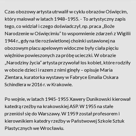
Czas obozowy artysta utrwalił w cyklu obrazów Oświęcim,
który malował w latach 1948–1955. - To artystyczny zapis
tego, co widział i czego doświadczył, np. praca „Boże
Narodzenie w Oświęcimiu” to wspomnienie zdarzeń z Wigilii
1944 r., gdy na tle rozświetlonej choinki ustawionej na
obozowym placu apelowym widoczne były ciała pięciu
więźniów powieszonych za próbę ucieczki. W obrazie
„Narodziny życia” artysta przywołał los kobiet, które rodziły
w obozie dzieci i razem z nimi ginęły – opisuje Maria
Zientara, kuratorka wystawy w Fabryce Emalia Oskara
Schindlera w 2016 r. w Krakowie.
Po wojnie, w latach 1945-1955 Xawery Dunikowski kierował
katedrą rzeźby na krakowskiej ASP. W 1955 na stałe
przeniósł się do Warszawy. W 1959 został profesorem i
kierownikiem katedry rzeźby w Państwowej Szkole Sztuk
Plastycznych we Wrocławiu.