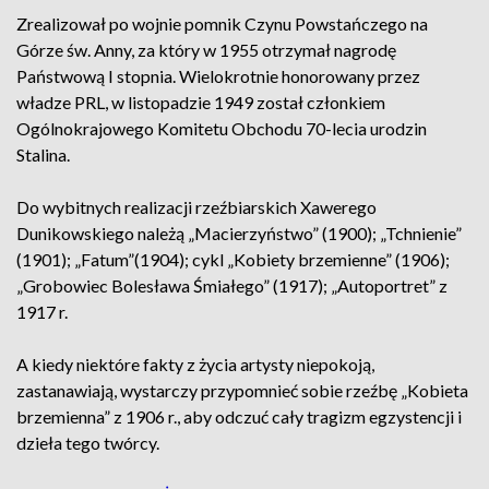
Zrealizował po wojnie pomnik Czynu Powstańczego na
Górze św. Anny, za który w 1955 otrzymał nagrodę
Państwową I stopnia. Wielokrotnie honorowany przez
władze PRL, w listopadzie 1949 został członkiem
Ogólnokrajowego Komitetu Obchodu 70-lecia urodzin
Stalina.
Do wybitnych realizacji rzeźbiarskich Xawerego
Dunikowskiego należą „Macierzyństwo” (1900); „Tchnienie”
(1901); „Fatum”(1904); cykl „Kobiety brzemienne” (1906);
„Grobowiec Bolesława Śmiałego” (1917); „Autoportret” z
1917 r.
A kiedy niektóre fakty z życia artysty niepokoją,
zastanawiają, wystarczy przypomnieć sobie rzeźbę „Kobieta
brzemienna” z 1906 r., aby odczuć cały tragizm egzystencji i
dzieła tego twórcy.