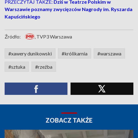
PRZECZYTAJ TAKŻE:
Dziś w Teatrze Polskim w
Warszawie poznamy zwycięzców Nagrody im. Ryszarda
Kapuścińskiego
Źródło:
, TVP3 Warszawa
#xawery dunikowski
#królikarnia
#warszawa
#sztuka
#rzeźba
ZOBACZ TAKŻE