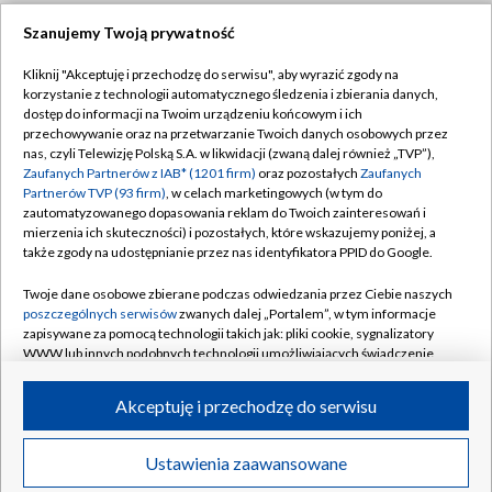
Szanujemy Twoją prywatność
Dołącz do nas:
Kliknij "Akceptuję i przechodzę do serwisu", aby wyrazić zgody na
korzystanie z technologii automatycznego śledzenia i zbierania danych,
TVP
dostęp do informacji na Twoim urządzeniu końcowym i ich
Abonament TVP
przechowywanie oraz na przetwarzanie Twoich danych osobowych przez
Regulamin TVP
nas, czyli Telewizję Polską S.A. w likwidacji (zwaną dalej również „TVP”),
Emisja w TVP
Polityka prywatności
Zaufanych Partnerów z IAB* (1201 firm)
oraz pozostałych
Zaufanych
Partnerów TVP (93 firm)
, w celach marketingowych (w tym do
Centrum informacji TVP
Moje zgody
zautomatyzowanego dopasowania reklam do Twoich zainteresowań i
mierzenia ich skuteczności) i pozostałych, które wskazujemy poniżej, a
Naziemna Telewizja Cyfrowa
Pomoc
także zgody na udostępnianie przez nas identyfikatora PPID do Google.
Sklep TVP
Biuro reklamy
Twoje dane osobowe zbierane podczas odwiedzania przez Ciebie naszych
Rada Programowa
Kontakt
poszczególnych serwisów
zwanych dalej „Portalem”, w tym informacje
zapisywane za pomocą technologii takich jak: pliki cookie, sygnalizatory
System NOS
WWW lub innych podobnych technologii umożliwiających świadczenie
dopasowanych i bezpiecznych usług, personalizację treści oraz reklam,
Informacje o nadawcy
Kanały
udostępnianie funkcji mediów społecznościowych oraz analizowanie
Akceptuję i przechodzę do serwisu
ruchu w Internecie.
Program dla prasy
©2026 Telewizja Polska S.A. w likwidacji
Biuro Reklamy
Twoje dane osobowe zbierane podczas odwiedzania przez Ciebie
Ustawienia zaawansowane
poszczególnych serwisów
na Portalu, takie jak adresy IP, identyfikatory
Ogłoszenie przetargowe