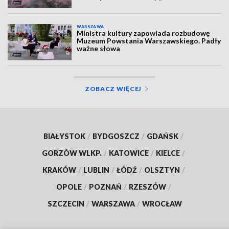
WARSZAWA
Ministra kultury zapowiada rozbudowę
Muzeum Powstania Warszawskiego. Padły
ważne słowa
ZOBACZ WIĘCEJ
BIAŁYSTOK
/
BYDGOSZCZ
/
GDAŃSK
/
GORZÓW WLKP.
/
KATOWICE
/
KIELCE
/
KRAKÓW
/
LUBLIN
/
ŁÓDŹ
/
OLSZTYN
/
OPOLE
/
POZNAŃ
/
RZESZÓW
/
SZCZECIN
/
WARSZAWA
/
WROCŁAW