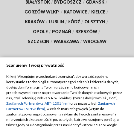
BIAŁYSTOK
/
BYDGOSZCZ
/
GDAŃSK
/
GORZÓW WLKP.
/
KATOWICE
/
KIELCE
/
KRAKÓW
/
LUBLIN
/
ŁÓDŹ
/
OLSZTYN
/
OPOLE
/
POZNAŃ
/
RZESZÓW
/
SZCZECIN
/
WARSZAWA
/
WROCŁAW
Szanujemy Twoją prywatność
Dołącz do nas:
Kliknij "Akceptuję i przechodzę do serwisu", aby wyrazić zgody na
korzystanie z technologii automatycznego śledzenia i zbierania danych,
TVP
dostęp do informacji na Twoim urządzeniu końcowym i ich
Abonament TVP
przechowywanie oraz na przetwarzanie Twoich danych osobowych przez
Regulamin TVP
nas, czyli Telewizję Polską S.A. w likwidacji (zwaną dalej również „TVP”),
Emisja w TVP
Zaufanych Partnerów z IAB* (1201 firm)
oraz pozostałych
Zaufanych
Polityka prywatności
Partnerów TVP (93 firm)
, w celach marketingowych (w tym do
Centrum informacji TVP
Moje zgody
zautomatyzowanego dopasowania reklam do Twoich zainteresowań i
mierzenia ich skuteczności) i pozostałych, które wskazujemy poniżej, a
Naziemna Telewizja Cyfrowa
Pomoc
także zgody na udostępnianie przez nas identyfikatora PPID do Google.
Sklep TVP
Biuro reklamy