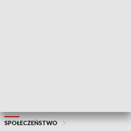
Zawsze na temat
Prosto z Maz
SPORT
Plebiscyt Najlepsi Sportowcy
Wiadomości 
Warszawy 2025
SPOŁECZEŃSTWO