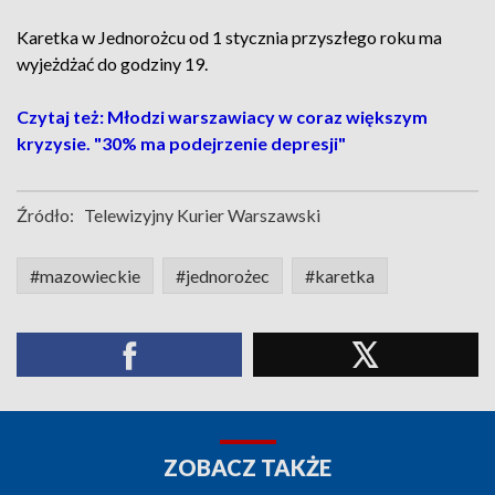
Karetka w Jednorożcu od 1 stycznia przyszłego roku ma
wyjeżdżać do godziny 19.
Czytaj też: Młodzi warszawiacy w coraz większym
kryzysie. "30% ma podejrzenie depresji"
Źródło:
Telewizyjny Kurier Warszawski
#mazowieckie
#jednorożec
#karetka
ZOBACZ TAKŻE