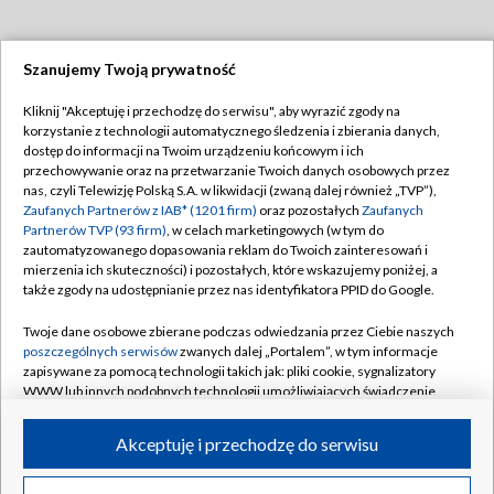
Szanujemy Twoją prywatność
Dołącz do nas:
Kliknij "Akceptuję i przechodzę do serwisu", aby wyrazić zgody na
korzystanie z technologii automatycznego śledzenia i zbierania danych,
TVP
dostęp do informacji na Twoim urządzeniu końcowym i ich
Abonament TVP
przechowywanie oraz na przetwarzanie Twoich danych osobowych przez
Regulamin TVP
nas, czyli Telewizję Polską S.A. w likwidacji (zwaną dalej również „TVP”),
Emisja w TVP
Polityka prywatności
Zaufanych Partnerów z IAB* (1201 firm)
oraz pozostałych
Zaufanych
Partnerów TVP (93 firm)
, w celach marketingowych (w tym do
Centrum informacji TVP
Moje zgody
zautomatyzowanego dopasowania reklam do Twoich zainteresowań i
mierzenia ich skuteczności) i pozostałych, które wskazujemy poniżej, a
Naziemna Telewizja Cyfrowa
Pomoc
także zgody na udostępnianie przez nas identyfikatora PPID do Google.
Sklep TVP
Biuro reklamy
Twoje dane osobowe zbierane podczas odwiedzania przez Ciebie naszych
Rada Programowa
Kontakt
poszczególnych serwisów
zwanych dalej „Portalem”, w tym informacje
zapisywane za pomocą technologii takich jak: pliki cookie, sygnalizatory
System NOS
WWW lub innych podobnych technologii umożliwiających świadczenie
dopasowanych i bezpiecznych usług, personalizację treści oraz reklam,
Informacje o nadawcy
Kanały
udostępnianie funkcji mediów społecznościowych oraz analizowanie
Akceptuję i przechodzę do serwisu
ruchu w Internecie.
Program dla prasy
©2026 Telewizja Polska S.A. w likwidacji
Biuro Reklamy
Twoje dane osobowe zbierane podczas odwiedzania przez Ciebie