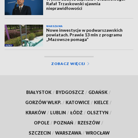
Rafał Trzaskowski ujawnia
nieprawidłowości
WARSZAWA
Nowe inwestycje w podwarszawskich
powiatach. Prawie 13 mln z programu
„Mazowsze pomaga”
ZOBACZ WIĘCEJ
BIAŁYSTOK
/
BYDGOSZCZ
/
GDAŃSK
/
GORZÓW WLKP.
/
KATOWICE
/
KIELCE
/
KRAKÓW
/
LUBLIN
/
ŁÓDŹ
/
OLSZTYN
/
OPOLE
/
POZNAŃ
/
RZESZÓW
/
SZCZECIN
/
WARSZAWA
/
WROCŁAW