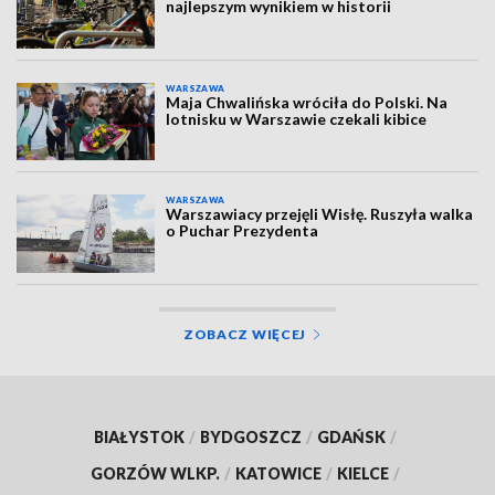
najlepszym wynikiem w historii
WARSZAWA
Maja Chwalińska wróciła do Polski. Na
lotnisku w Warszawie czekali kibice
WARSZAWA
Warszawiacy przejęli Wisłę. Ruszyła walka
o Puchar Prezydenta
ZOBACZ WIĘCEJ
BIAŁYSTOK
/
BYDGOSZCZ
/
GDAŃSK
/
GORZÓW WLKP.
/
KATOWICE
/
KIELCE
/