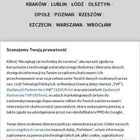
KRAKÓW
/
LUBLIN
/
ŁÓDŹ
/
OLSZTYN
/
OPOLE
/
POZNAŃ
/
RZESZÓW
/
SZCZECIN
/
WARSZAWA
/
WROCŁAW
Szanujemy Twoją prywatność
Dołącz do nas:
Kliknij "Akceptuję i przechodzę do serwisu", aby wyrazić zgody na
korzystanie z technologii automatycznego śledzenia i zbierania danych,
TVP
dostęp do informacji na Twoim urządzeniu końcowym i ich
Abonament TVP
przechowywanie oraz na przetwarzanie Twoich danych osobowych przez
Regulamin TVP
nas, czyli Telewizję Polską S.A. w likwidacji (zwaną dalej również „TVP”),
Emisja w TVP
Polityka prywatności
Zaufanych Partnerów z IAB* (1201 firm)
oraz pozostałych
Zaufanych
Partnerów TVP (93 firm)
, w celach marketingowych (w tym do
Centrum informacji TVP
Moje zgody
zautomatyzowanego dopasowania reklam do Twoich zainteresowań i
mierzenia ich skuteczności) i pozostałych, które wskazujemy poniżej, a
Naziemna Telewizja Cyfrowa
Pomoc
także zgody na udostępnianie przez nas identyfikatora PPID do Google.
Sklep TVP
Biuro reklamy
Twoje dane osobowe zbierane podczas odwiedzania przez Ciebie naszych
Rada Programowa
Kontakt
poszczególnych serwisów
zwanych dalej „Portalem”, w tym informacje
zapisywane za pomocą technologii takich jak: pliki cookie, sygnalizatory
System NOS