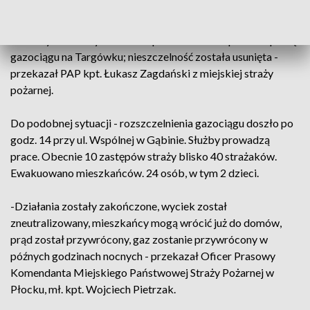
strefę bezpieczeństwa.
Strażacy zakończyli działania po uszkodzeniu przez koparkę
gazociągu na Targówku; nieszczelność została usunięta -
przekazał PAP kpt. Łukasz Zagdański z miejskiej straży
pożarnej.
Do podobnej sytuacji - rozszczelnienia gazociągu doszło po
godz. 14 przy ul. Wspólnej w Gąbinie. Służby prowadzą
prace. Obecnie 10 zastępów straży blisko 40 strażaków.
Ewakuowano mieszkańców. 24 osób, w tym 2 dzieci.
-Działania zostały zakończone, wyciek został
zneutralizowany, mieszkańcy mogą wrócić już do domów,
prąd został przywrócony, gaz zostanie przywrócony w
późnych godzinach nocnych - przekazał Oficer Prasowy
Komendanta Miejskiego Państwowej Straży Pożarnej w
Płocku, mł. kpt. Wojciech Pietrzak.