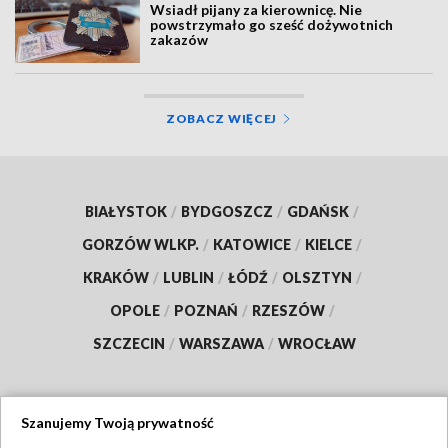
Wsiadł pijany za kierownicę. Nie
powstrzymało go sześć dożywotnich
zakazów
ZOBACZ WIĘCEJ
BIAŁYSTOK
/
BYDGOSZCZ
/
GDAŃSK
/
GORZÓW WLKP.
/
KATOWICE
/
KIELCE
/
KRAKÓW
/
LUBLIN
/
ŁÓDŹ
/
OLSZTYN
/
OPOLE
/
POZNAŃ
/
RZESZÓW
/
SZCZECIN
/
WARSZAWA
/
WROCŁAW
Szanujemy Twoją prywatność
Dołącz do nas: