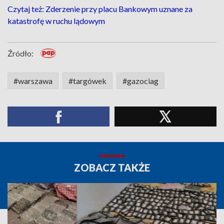
Czytaj też: Zderzenie przy placu Bankowym uznane za
katastrofę w ruchu lądowym
Źródło:
#warszawa
#targówek
#gazociag
ZOBACZ TAKŻE