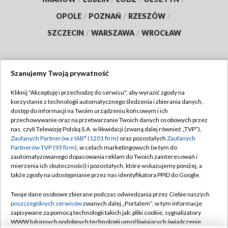
OPOLE
/
POZNAŃ
/
RZESZÓW
/
SZCZECIN
/
WARSZAWA
/
WROCŁAW
Szanujemy Twoją prywatność
Dołącz do nas:
Kliknij "Akceptuję i przechodzę do serwisu", aby wyrazić zgody na
korzystanie z technologii automatycznego śledzenia i zbierania danych,
TVP
dostęp do informacji na Twoim urządzeniu końcowym i ich
Abonament TVP
przechowywanie oraz na przetwarzanie Twoich danych osobowych przez
Regulamin TVP
nas, czyli Telewizję Polską S.A. w likwidacji (zwaną dalej również „TVP”),
Emisja w TVP
Polityka prywatności
Zaufanych Partnerów z IAB* (1201 firm)
oraz pozostałych
Zaufanych
Partnerów TVP (93 firm)
, w celach marketingowych (w tym do
Centrum informacji TVP
Moje zgody
zautomatyzowanego dopasowania reklam do Twoich zainteresowań i
mierzenia ich skuteczności) i pozostałych, które wskazujemy poniżej, a
Naziemna Telewizja Cyfrowa
Pomoc
także zgody na udostępnianie przez nas identyfikatora PPID do Google.
Sklep TVP
Biuro reklamy
Twoje dane osobowe zbierane podczas odwiedzania przez Ciebie naszych
Rada Programowa
Kontakt
poszczególnych serwisów
zwanych dalej „Portalem”, w tym informacje
zapisywane za pomocą technologii takich jak: pliki cookie, sygnalizatory
System NOS
WWW lub innych podobnych technologii umożliwiających świadczenie