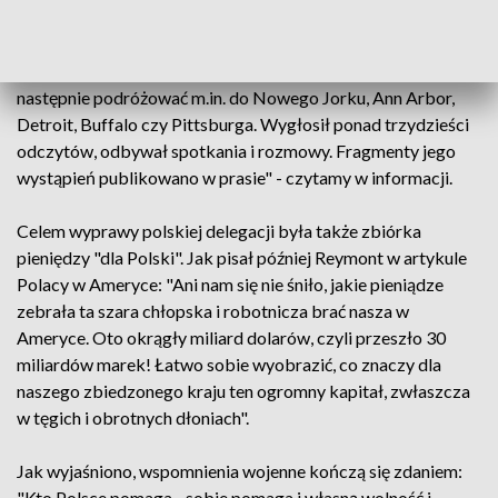
aktualną, skomplikowaną sytuację polityczno-społeczno-
gospodarczą w kraju. Odwiedził kilkadziesiąt polonijnych
ośrodków, rozpoczynając prawdopodobnie od Chicago, by
następnie podróżować m.in. do Nowego Jorku, Ann Arbor,
Detroit, Buffalo czy Pittsburga. Wygłosił ponad trzydzieści
odczytów, odbywał spotkania i rozmowy. Fragmenty jego
wystąpień publikowano w prasie" - czytamy w informacji.
Celem wyprawy polskiej delegacji była także zbiórka
pieniędzy "dla Polski". Jak pisał później Reymont w artykule
Polacy w Ameryce: "Ani nam się nie śniło, jakie pieniądze
zebrała ta szara chłopska i robotnicza brać nasza w
Ameryce. Oto okrągły miliard dolarów, czyli przeszło 30
miliardów marek! Łatwo sobie wyobrazić, co znaczy dla
naszego zbiedzonego kraju ten ogromny kapitał, zwłaszcza
w tęgich i obrotnych dłoniach".
Jak wyjaśniono, wspomnienia wojenne kończą się zdaniem:
"Kto Polsce pomaga - sobie pomaga i własną wolność i