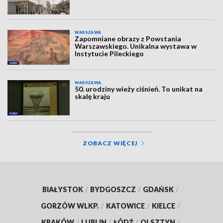
WARSZAWA
Zapomniane obrazy z Powstania
Warszawskiego. Unikalna wystawa w
Instytucie Pileckiego
WARSZAWA
50. urodziny wieży ciśnień. To unikat na
skalę kraju
ZOBACZ WIĘCEJ
BIAŁYSTOK
/
BYDGOSZCZ
/
GDAŃSK
/
GORZÓW WLKP.
/
KATOWICE
/
KIELCE
/
KRAKÓW
/
LUBLIN
/
ŁÓDŹ
/
OLSZTYN
/