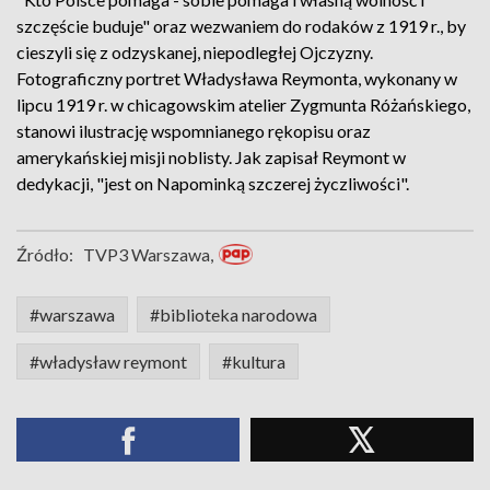
szczęście buduje" oraz wezwaniem do rodaków z 1919 r., by
cieszyli się z odzyskanej, niepodległej Ojczyzny.
Fotograficzny portret Władysława Reymonta, wykonany w
lipcu 1919 r. w chicagowskim atelier Zygmunta Różańskiego,
stanowi ilustrację wspomnianego rękopisu oraz
amerykańskiej misji noblisty. Jak zapisał Reymont w
dedykacji, "jest on Napominką szczerej życzliwości".
Źródło:
TVP3 Warszawa,
#warszawa
#biblioteka narodowa
#władysław reymont
#kultura