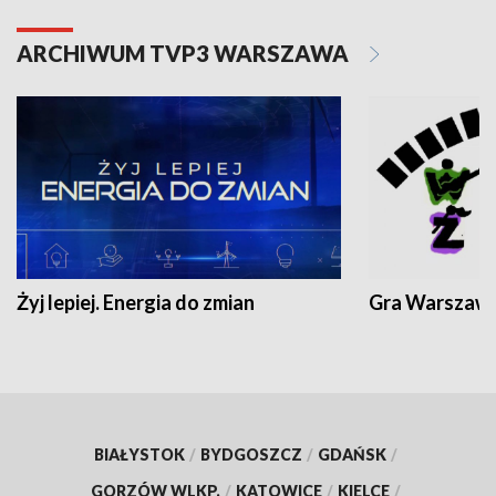
ARCHIWUM TVP3 WARSZAWA
Żyj lepiej. Energia do zmian
Gra Warszaw
BIAŁYSTOK
/
BYDGOSZCZ
/
GDAŃSK
/
GORZÓW WLKP.
/
KATOWICE
/
KIELCE
/