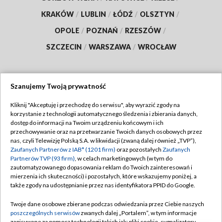
KRAKÓW
/
LUBLIN
/
ŁÓDŹ
/
OLSZTYN
/
OPOLE
/
POZNAŃ
/
RZESZÓW
/
SZCZECIN
/
WARSZAWA
/
WROCŁAW
Szanujemy Twoją prywatność
Dołącz do nas:
Kliknij "Akceptuję i przechodzę do serwisu", aby wyrazić zgody na
korzystanie z technologii automatycznego śledzenia i zbierania danych,
TVP
dostęp do informacji na Twoim urządzeniu końcowym i ich
Abonament TVP
przechowywanie oraz na przetwarzanie Twoich danych osobowych przez
Regulamin TVP
nas, czyli Telewizję Polską S.A. w likwidacji (zwaną dalej również „TVP”),
Emisja w TVP
Zaufanych Partnerów z IAB* (1201 firm)
oraz pozostałych
Zaufanych
Polityka prywatności
Partnerów TVP (93 firm)
, w celach marketingowych (w tym do
Centrum informacji TVP
Moje zgody
zautomatyzowanego dopasowania reklam do Twoich zainteresowań i
mierzenia ich skuteczności) i pozostałych, które wskazujemy poniżej, a
Naziemna Telewizja Cyfrowa
Pomoc
także zgody na udostępnianie przez nas identyfikatora PPID do Google.
Sklep TVP
Biuro reklamy
Twoje dane osobowe zbierane podczas odwiedzania przez Ciebie naszych
Rada Programowa
poszczególnych serwisów
zwanych dalej „Portalem”, w tym informacje
Kontakt
zapisywane za pomocą technologii takich jak: pliki cookie, sygnalizatory