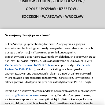
KRAKÓW
/
LUBLIN
/
ŁÓDŹ
/
OLSZTYN
/
OPOLE
/
POZNAŃ
/
RZESZÓW
/
SZCZECIN
/
WARSZAWA
/
WROCŁAW
Szanujemy Twoją prywatność
Dołącz do nas:
Kliknij "Akceptuję i przechodzę do serwisu", aby wyrazić zgody na
korzystanie z technologii automatycznego śledzenia i zbierania danych,
TVP
dostęp do informacji na Twoim urządzeniu końcowym i ich
Abonament TVP
przechowywanie oraz na przetwarzanie Twoich danych osobowych przez
Regulamin TVP
nas, czyli Telewizję Polską S.A. w likwidacji (zwaną dalej również „TVP”),
Emisja w TVP
Zaufanych Partnerów z IAB* (1201 firm)
oraz pozostałych
Zaufanych
Polityka prywatności
Partnerów TVP (93 firm)
, w celach marketingowych (w tym do
Centrum informacji TVP
Moje zgody
zautomatyzowanego dopasowania reklam do Twoich zainteresowań i
mierzenia ich skuteczności) i pozostałych, które wskazujemy poniżej, a
Naziemna Telewizja Cyfrowa
Pomoc
także zgody na udostępnianie przez nas identyfikatora PPID do Google.
Sklep TVP
Biuro reklamy
Twoje dane osobowe zbierane podczas odwiedzania przez Ciebie naszych
Rada Programowa
poszczególnych serwisów
zwanych dalej „Portalem”, w tym informacje
Kontakt
zapisywane za pomocą technologii takich jak: pliki cookie, sygnalizatory
System NOS
WWW lub innych podobnych technologii umożliwiających świadczenie