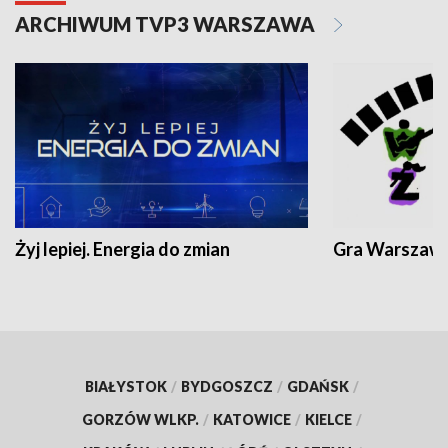
ARCHIWUM TVP3 WARSZAWA
Żyj lepiej. Energia do zmian
Gra Warszaw
BIAŁYSTOK
/
BYDGOSZCZ
/
GDAŃSK
/
GORZÓW WLKP.
/
KATOWICE
/
KIELCE
/