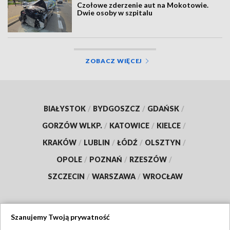
Czołowe zderzenie aut na Mokotowie.
Dwie osoby w szpitalu
ZOBACZ WIĘCEJ
BIAŁYSTOK
/
BYDGOSZCZ
/
GDAŃSK
/
GORZÓW WLKP.
/
KATOWICE
/
KIELCE
/
KRAKÓW
/
LUBLIN
/
ŁÓDŹ
/
OLSZTYN
/
OPOLE
/
POZNAŃ
/
RZESZÓW
/
SZCZECIN
/
WARSZAWA
/
WROCŁAW
Szanujemy Twoją prywatność
Dołącz do nas: