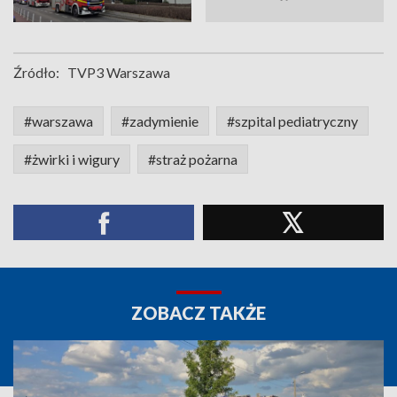
Źródło:
TVP3 Warszawa
#warszawa
#zadymienie
#szpital pediatryczny
#żwirki i wigury
#straż pożarna
ZOBACZ TAKŻE