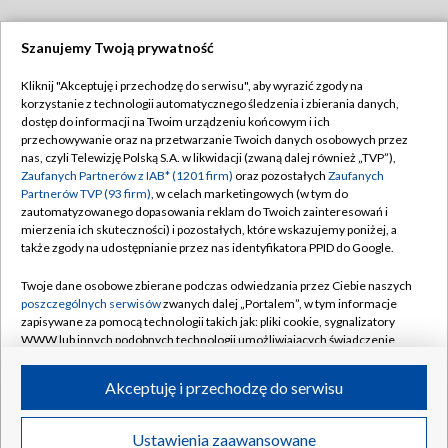
Szanujemy Twoją prywatność
Dołącz do nas:
Kliknij "Akceptuję i przechodzę do serwisu", aby wyrazić zgody na
korzystanie z technologii automatycznego śledzenia i zbierania danych,
TVP
dostęp do informacji na Twoim urządzeniu końcowym i ich
Abonament TVP
przechowywanie oraz na przetwarzanie Twoich danych osobowych przez
Regulamin TVP
nas, czyli Telewizję Polską S.A. w likwidacji (zwaną dalej również „TVP”),
Emisja w TVP
Polityka prywatności
Zaufanych Partnerów z IAB* (1201 firm)
oraz pozostałych
Zaufanych
Partnerów TVP (93 firm)
, w celach marketingowych (w tym do
Centrum informacji TVP
Moje zgody
zautomatyzowanego dopasowania reklam do Twoich zainteresowań i
mierzenia ich skuteczności) i pozostałych, które wskazujemy poniżej, a
Naziemna Telewizja Cyfrowa
Pomoc
także zgody na udostępnianie przez nas identyfikatora PPID do Google.
Sklep TVP
Biuro reklamy
Twoje dane osobowe zbierane podczas odwiedzania przez Ciebie naszych
Rada Programowa
Kontakt
poszczególnych serwisów
zwanych dalej „Portalem”, w tym informacje
zapisywane za pomocą technologii takich jak: pliki cookie, sygnalizatory
System NOS
WWW lub innych podobnych technologii umożliwiających świadczenie
dopasowanych i bezpiecznych usług, personalizację treści oraz reklam,
Informacje o nadawcy
Kanały
udostępnianie funkcji mediów społecznościowych oraz analizowanie
Akceptuję i przechodzę do serwisu
ruchu w Internecie.
Program dla prasy
©2026 Telewizja Polska S.A. w likwidacji
Biuro Reklamy
Twoje dane osobowe zbierane podczas odwiedzania przez Ciebie
Ustawienia zaawansowane