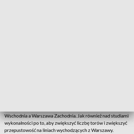
stacji Warszawa-Zachodnia. Na terenie aglomeracji
warszawskiej prowadzimy szereg działań inwestycyjnych,
zarówno tych małych, jak i tych większych. Te małe to na
przykład stacja, przystanek Warszawa Ursus Północny, który
już za kilka dni będzie udostępniony w formie obu
zmodernizowanych peronów - dodał.
Przypomniał modernizację Dworca Centralnego, co
pozwoliło na zwiększenie przepustowości liczby pociągów
na średnicy dalekobieżnej. Podkreślił, że w przyszłym roku
kolejarze chcą rozpocząć modernizację Dworca
Wschodniego oraz kontynuować modernizację linii od
Warszawy Wawer do stacji Otwock, a także rozpoczną
budowę przejścia podziemnego na stacji Warszawa
Gdańska. - Pracujemy nad opracowaniem dokumentacji
projektowej do remontu średnicy pomiędzy stacją Warszawa
Wschodnia a Warszawa Zachodnia. Jak również nad studiami
wykonalności po to, aby zwiększyć liczbę torów i zwiększyć
przepustowość na liniach wychodzących z Warszawy.