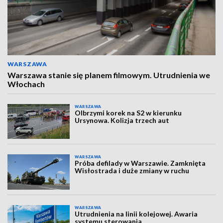
WARSZAWA
Warszawa stanie się planem filmowym. Utrudnienia we
Włochach
WARSZAWA
Olbrzymi korek na S2 w kierunku
Ursynowa. Kolizja trzech aut
WARSZAWA
Próba defilady w Warszawie. Zamknięta
Wisłostrada i duże zmiany w ruchu
WARSZAWA
Utrudnienia na linii kolejowej. Awaria
systemu sterowania