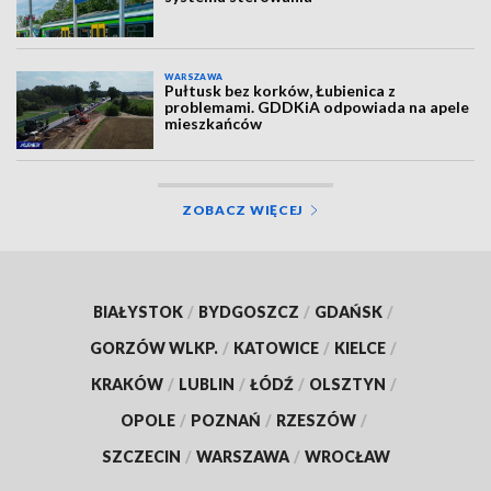
WARSZAWA
Pułtusk bez korków, Łubienica z
problemami. GDDKiA odpowiada na apele
mieszkańców
ZOBACZ WIĘCEJ
BIAŁYSTOK
/
BYDGOSZCZ
/
GDAŃSK
/
GORZÓW WLKP.
/
KATOWICE
/
KIELCE
/
KRAKÓW
/
LUBLIN
/
ŁÓDŹ
/
OLSZTYN
/
OPOLE
/
POZNAŃ
/
RZESZÓW
/
SZCZECIN
/
WARSZAWA
/
WROCŁAW