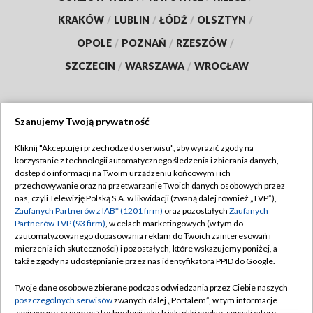
KRAKÓW
/
LUBLIN
/
ŁÓDŹ
/
OLSZTYN
/
OPOLE
/
POZNAŃ
/
RZESZÓW
/
SZCZECIN
/
WARSZAWA
/
WROCŁAW
Szanujemy Twoją prywatność
Dołącz do nas:
Kliknij "Akceptuję i przechodzę do serwisu", aby wyrazić zgody na
korzystanie z technologii automatycznego śledzenia i zbierania danych,
TVP
dostęp do informacji na Twoim urządzeniu końcowym i ich
Abonament TVP
przechowywanie oraz na przetwarzanie Twoich danych osobowych przez
Regulamin TVP
nas, czyli Telewizję Polską S.A. w likwidacji (zwaną dalej również „TVP”),
Emisja w TVP
Zaufanych Partnerów z IAB* (1201 firm)
oraz pozostałych
Zaufanych
Polityka prywatności
Partnerów TVP (93 firm)
, w celach marketingowych (w tym do
Centrum informacji TVP
Moje zgody
zautomatyzowanego dopasowania reklam do Twoich zainteresowań i
mierzenia ich skuteczności) i pozostałych, które wskazujemy poniżej, a
Naziemna Telewizja Cyfrowa
Pomoc
także zgody na udostępnianie przez nas identyfikatora PPID do Google.
Sklep TVP
Biuro reklamy
Twoje dane osobowe zbierane podczas odwiedzania przez Ciebie naszych
Rada Programowa
poszczególnych serwisów
zwanych dalej „Portalem”, w tym informacje
Kontakt
zapisywane za pomocą technologii takich jak: pliki cookie, sygnalizatory