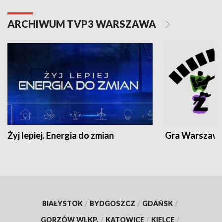
ARCHIWUM TVP3 WARSZAWA
Żyj lepiej. Energia do zmian
Gra Warszaw
BIAŁYSTOK
/
BYDGOSZCZ
/
GDAŃSK
/
GORZÓW WLKP.
/
KATOWICE
/
KIELCE
/