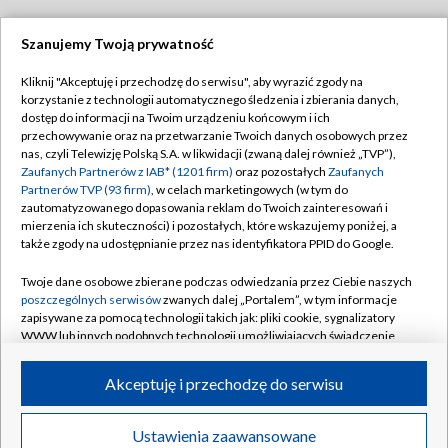
Szanujemy Twoją prywatność
Dołącz do nas:
Kliknij "Akceptuję i przechodzę do serwisu", aby wyrazić zgody na
korzystanie z technologii automatycznego śledzenia i zbierania danych,
TVP
dostęp do informacji na Twoim urządzeniu końcowym i ich
Abonament TVP
przechowywanie oraz na przetwarzanie Twoich danych osobowych przez
Regulamin TVP
nas, czyli Telewizję Polską S.A. w likwidacji (zwaną dalej również „TVP”),
Emisja w TVP
Polityka prywatności
Zaufanych Partnerów z IAB* (1201 firm)
oraz pozostałych
Zaufanych
Partnerów TVP (93 firm)
, w celach marketingowych (w tym do
Centrum informacji TVP
Moje zgody
zautomatyzowanego dopasowania reklam do Twoich zainteresowań i
mierzenia ich skuteczności) i pozostałych, które wskazujemy poniżej, a
Naziemna Telewizja Cyfrowa
Pomoc
także zgody na udostępnianie przez nas identyfikatora PPID do Google.
Sklep TVP
Biuro reklamy
Twoje dane osobowe zbierane podczas odwiedzania przez Ciebie naszych
Rada Programowa
Kontakt
poszczególnych serwisów
zwanych dalej „Portalem”, w tym informacje
zapisywane za pomocą technologii takich jak: pliki cookie, sygnalizatory
System NOS
WWW lub innych podobnych technologii umożliwiających świadczenie
dopasowanych i bezpiecznych usług, personalizację treści oraz reklam,
Informacje o nadawcy
Kanały
udostępnianie funkcji mediów społecznościowych oraz analizowanie
Akceptuję i przechodzę do serwisu
ruchu w Internecie.
Program dla prasy
©2026 Telewizja Polska S.A. w likwidacji
Biuro Reklamy
Twoje dane osobowe zbierane podczas odwiedzania przez Ciebie
Ustawienia zaawansowane
poszczególnych serwisów
na Portalu, takie jak adresy IP, identyfikatory