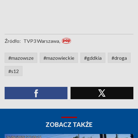
Źródło:
TVP3 Warszawa,
#mazowsze
#mazowieckie
#gddkia
#droga
#s12
ZOBACZ TAKŻE