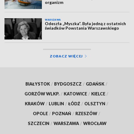
organizm
WARSZAWA
Odeszła „Myszka”. Była jedną z ostatnich
świadków Powstania Warszawskiego
ZOBACZ WIĘCEJ
BIAŁYSTOK
/
BYDGOSZCZ
/
GDAŃSK
/
GORZÓW WLKP.
/
KATOWICE
/
KIELCE
/
KRAKÓW
/
LUBLIN
/
ŁÓDŹ
/
OLSZTYN
/
OPOLE
/
POZNAŃ
/
RZESZÓW
/
SZCZECIN
/
WARSZAWA
/
WROCŁAW