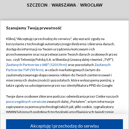
SZCZECIN
/
WARSZAWA
/
WROCŁAW
Szanujemy Twoją prywatność
Dołącz do nas:
Kliknij "Akceptuję i przechodzę do serwisu", aby wyrazić zgody na
korzystanie z technologii automatycznego śledzenia i zbierania danych,
TVP
dostęp do informacji na Twoim urządzeniu końcowym i ich
Abonament TVP
przechowywanie oraz na przetwarzanie Twoich danych osobowych przez
Regulamin TVP
nas, czyli Telewizję Polską S.A. w likwidacji (zwaną dalej również „TVP”),
Emisja w TVP
Polityka prywatności
Zaufanych Partnerów z IAB* (1201 firm)
oraz pozostałych
Zaufanych
Partnerów TVP (93 firm)
, w celach marketingowych (w tym do
Centrum informacji TVP
Moje zgody
zautomatyzowanego dopasowania reklam do Twoich zainteresowań i
mierzenia ich skuteczności) i pozostałych, które wskazujemy poniżej, a
Naziemna Telewizja Cyfrowa
Pomoc
także zgody na udostępnianie przez nas identyfikatora PPID do Google.
Sklep TVP
Biuro reklamy
Twoje dane osobowe zbierane podczas odwiedzania przez Ciebie naszych
Rada Programowa
Kontakt
poszczególnych serwisów
zwanych dalej „Portalem”, w tym informacje
zapisywane za pomocą technologii takich jak: pliki cookie, sygnalizatory
System NOS
WWW lub innych podobnych technologii umożliwiających świadczenie
dopasowanych i bezpiecznych usług, personalizację treści oraz reklam,
Informacje o nadawcy
Kanały
udostępnianie funkcji mediów społecznościowych oraz analizowanie
Akceptuję i przechodzę do serwisu
ruchu w Internecie.
Program dla prasy