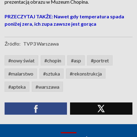
prezentacją obrazu w Muzeum Chopina.
PRZECZYTAJ TAKŻE: Nawet gdy temperatura spada
poniżej zera, ich zupa zawsze jest gorąca
Źródło:
TVP3 Warszawa
#nowy świat
#chopin
#asp
#portret
#malarstwo
#sztuka
#rekonstrukcja
#apteka
#warszawa