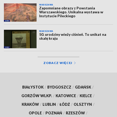
WARSZAWA
Zapomniane obrazy z Powstania
Warszawskiego. Unikalna wystawa w
Instytucie Pileckiego
WARSZAWA
50. urodziny wieży ciśnień. To unikat na
skalę kraju
ZOBACZ WIĘCEJ
BIAŁYSTOK
/
BYDGOSZCZ
/
GDAŃSK
/
GORZÓW WLKP.
/
KATOWICE
/
KIELCE
/
KRAKÓW
/
LUBLIN
/
ŁÓDŹ
/
OLSZTYN
/
OPOLE
/
POZNAŃ
/
RZESZÓW
/