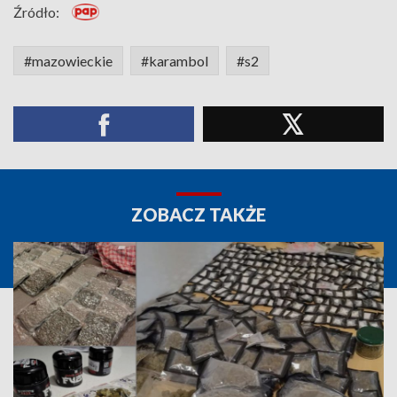
Źródło:
#mazowieckie
#karambol
#s2
ZOBACZ TAKŻE