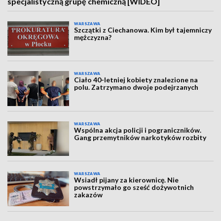
specjalistyczną grupę chemiczną [WIDEO]
WARSZAWA
Szczątki z Ciechanowa. Kim był tajemniczy
mężczyzna?
WARSZAWA
Ciało 40-letniej kobiety znalezione na
polu. Zatrzymano dwoje podejrzanych
WARSZAWA
Wspólna akcja policji i pograniczników.
Gang przemytników narkotyków rozbity
WARSZAWA
Wsiadł pijany za kierownicę. Nie
powstrzymało go sześć dożywotnich
zakazów