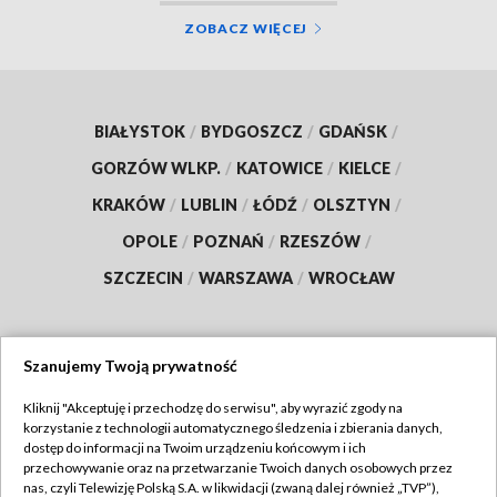
ZOBACZ WIĘCEJ
BIAŁYSTOK
/
BYDGOSZCZ
/
GDAŃSK
/
GORZÓW WLKP.
/
KATOWICE
/
KIELCE
/
KRAKÓW
/
LUBLIN
/
ŁÓDŹ
/
OLSZTYN
/
OPOLE
/
POZNAŃ
/
RZESZÓW
/
SZCZECIN
/
WARSZAWA
/
WROCŁAW
Szanujemy Twoją prywatność
Dołącz do nas:
Kliknij "Akceptuję i przechodzę do serwisu", aby wyrazić zgody na
korzystanie z technologii automatycznego śledzenia i zbierania danych,
TVP
dostęp do informacji na Twoim urządzeniu końcowym i ich
Abonament TVP
przechowywanie oraz na przetwarzanie Twoich danych osobowych przez
Regulamin TVP
nas, czyli Telewizję Polską S.A. w likwidacji (zwaną dalej również „TVP”),