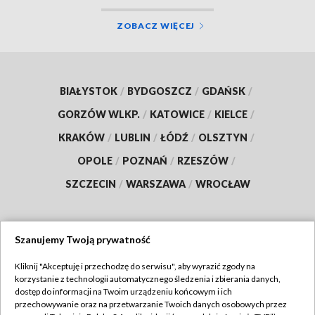
ZOBACZ WIĘCEJ
BIAŁYSTOK
/
BYDGOSZCZ
/
GDAŃSK
/
GORZÓW WLKP.
/
KATOWICE
/
KIELCE
/
KRAKÓW
/
LUBLIN
/
ŁÓDŹ
/
OLSZTYN
/
OPOLE
/
POZNAŃ
/
RZESZÓW
/
SZCZECIN
/
WARSZAWA
/
WROCŁAW
Szanujemy Twoją prywatność
Dołącz do nas:
Kliknij "Akceptuję i przechodzę do serwisu", aby wyrazić zgody na
korzystanie z technologii automatycznego śledzenia i zbierania danych,
TVP
dostęp do informacji na Twoim urządzeniu końcowym i ich
Abonament TVP
przechowywanie oraz na przetwarzanie Twoich danych osobowych przez
Regulamin TVP