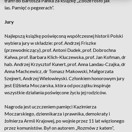
trafił do Bartosza Panka za książkę „Zboże rosło jak
las. Pamięć o pegeerach”.
Jury
Najlepszą książkę poświęconą współczesnej historii Polski
wybiera jury w składzie: prof. Andrzej Friszke
(przewodniczący), prof. Antoni Dudek, prof. Dobrochna
Kałwa, prof. Barbara Klich-Kluczewska, prof. Jan Kofman, dr
hab. Andrzej Krzysztof Kunert, prof. Anna Landau-Czajka, dr
Anna Machcewicz, dr Tomasz Makowski, Małgorzata
Szejnert, Andrzej Wielowieyski. Członkiem honorowym jury
jest Elżbieta Moczarska, która od początku inspiruje
wszystkie działania poświęcone życiu jej rodziców.
Nagroda jest uczczeniem pamięci Kazimierza
Moczarskiego, dziennikarza i prawnika, demokraty i
żołnierza Armii Krajowej, po wojnie przez 11 lat więzionego
przez komunistów. Był on autorem „Rozmów z katem”,