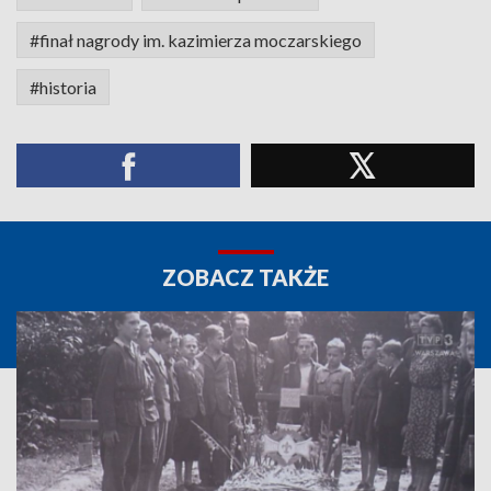
#finał nagrody im. kazimierza moczarskiego
#historia
ZOBACZ TAKŻE