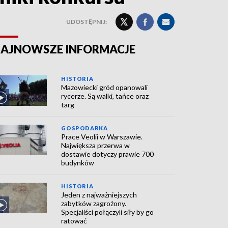
UDOSTĘPNIJ:
AJNOWSZE INFORMACJE
HISTORIA
Mazowiecki gród opanowali
rycerze. Są walki, tańce oraz
targ
GOSPODARKA
Prace Veolii w Warszawie.
Największa przerwa w
dostawie dotyczy prawie 700
budynków
HISTORIA
Jeden z najważniejszych
zabytków zagrożony.
Specjaliści połączyli siły by go
ratować