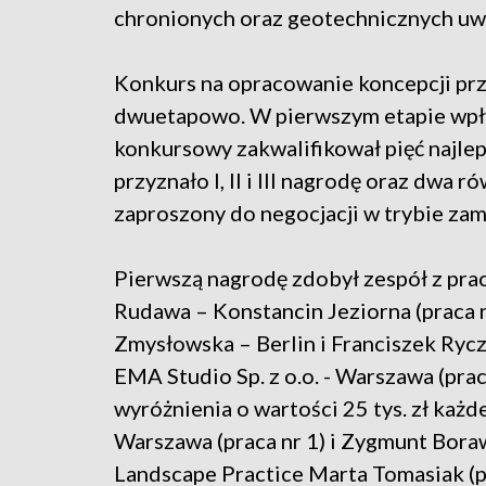
chronionych oraz geotechnicznych uw
Konkurs na opracowanie koncepcji prz
dwuetapowo. W pierwszym etapie wpły
konkursowy zakwalifikował pięć najle
przyznało I, II i III nagrodę oraz dwa
zaproszony do negocjacji w trybie zam
Pierwszą nagrodę zdobył zespół z pra
Rudawa – Konstancin Jeziorna (praca nr
Zmysłowska – Berlin i Franciszek Ryczer
EMA Studio Sp. z o.o. - Warszawa (prac
wyróżnienia o wartości 25 tys. zł każd
Warszawa (praca nr 1) i Zygmunt Boraw
Landscape Practice Marta Tomasiak (pr