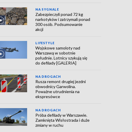
NA SYGNALE
Zabezpieczyli ponad 72 kg
narkotyków i zatrzymali ponad
300 osób. Podsumowanie
akcji
LIFESTYLE
Wojskowe samoloty nad
Warszawą w sobotnie
południe. Lotnicy szykują się
do defilady [GALERIA]
NA DROGACH
Rusza remont drugiej jezdni
obwodnicy Garwolina.
Poważne utrudnienia na
ekspresówce
NA DROGACH
Próba defilady w Warszawie.
Zamknięta Wisłostrada i duże
zmiany w ruchu