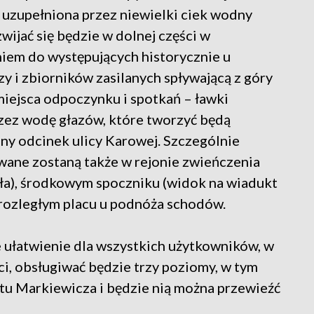
 uzupełniona przez niewielki ciek wodny
wijać się będzie w dolnej części w
em do występujących historycznie u
y i zbiorników zasilanych spływającą z góry
iejsca odpoczynku i spotkań – ławki
zez wodę głazów, które tworzyć będą
ny odcinek ulicy Karowej. Szczególnie
wane zostaną także w rejonie zwieńczenia
ła), środkowym spoczniku (widok na wiadukt
rozległym placu u podnóża schodów.
 ułatwienie dla wszystkich użytkowników, w
i, obsługiwać będzie trzy poziomy, w tym
u Markiewicza i będzie nią można przewieźć