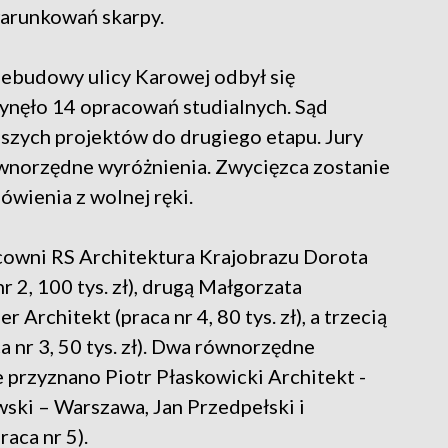
arunkowań skarpy.
ebudowy ulicy Karowej odbył się
nęło 14 opracowań studialnych. Sąd
pszych projektów do drugiego etapu. Jury
 równorzędne wyróżnienia. Zwycięzca zostanie
ówienia z wolnej ręki.
cowni RS Architektura Krajobrazu Dorota
 2, 100 tys. zł), drugą Małgorzata
 Architekt (praca nr 4, 80 tys. zł), a trzecią
a nr 3, 50 tys. zł). Dwa równorzędne
e przyznano Piotr Płaskowicki Architekt -
ski – Warszawa, Jan Przedpełski i
aca nr 5).