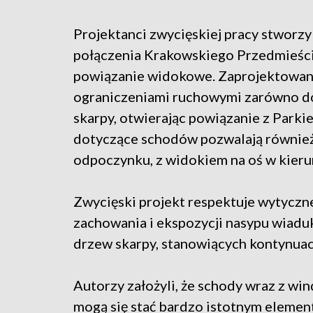
Projektanci zwycięskiej pracy stworzyl
połączenia Krakowskiego Przedmieści
powiązanie widokowe. Zaprojektowana
ograniczeniami ruchowymi zarówno do
skarpy, otwierając powiązanie z Park
dotyczące schodów pozwalają również 
odpoczynku, z widokiem na oś w kieru
Zwycięski projekt respektuje wytyczn
zachowania i ekspozycji nasypu wiad
drzew skarpy, stanowiących kontynuacj
Autorzy założyli, że schody wraz z win
mogą się stać bardzo istotnym element