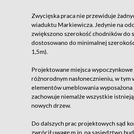
Zwycięska praca nie przewiduje żadn
wiaduktu Markiewicza. Jedynie na odc
zwiększono szerokość chodników do sz
dostosowano do minimalnej szerokości
1,5m).
Projektowane miejsca wypoczynkowe z 
różnorodnym nasłonecznieniu, w tym w
elementów umeblowania wyposażona jes
zachowuje niemalże wszystkie istniej
nowych drzew.
Do dalszych prac projektowych sąd ko
zwrócił uwagę m.in. na sąsiedztwo b