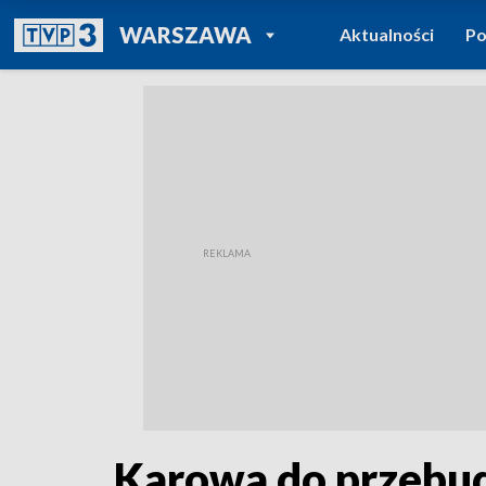
POWRÓT DO
WARSZAWA
Aktualności
Po
TVP REGIONY
Karowa do przebud