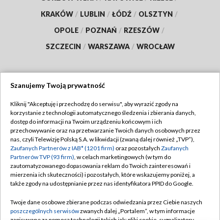
KRAKÓW
/
LUBLIN
/
ŁÓDŹ
/
OLSZTYN
/
OPOLE
/
POZNAŃ
/
RZESZÓW
/
SZCZECIN
/
WARSZAWA
/
WROCŁAW
Szanujemy Twoją prywatność
Dołącz do nas:
Kliknij "Akceptuję i przechodzę do serwisu", aby wyrazić zgody na
korzystanie z technologii automatycznego śledzenia i zbierania danych,
TVP
dostęp do informacji na Twoim urządzeniu końcowym i ich
Abonament TVP
przechowywanie oraz na przetwarzanie Twoich danych osobowych przez
Regulamin TVP
nas, czyli Telewizję Polską S.A. w likwidacji (zwaną dalej również „TVP”),
Emisja w TVP
Zaufanych Partnerów z IAB* (1201 firm)
oraz pozostałych
Zaufanych
Polityka prywatności
Partnerów TVP (93 firm)
, w celach marketingowych (w tym do
Centrum informacji TVP
Moje zgody
zautomatyzowanego dopasowania reklam do Twoich zainteresowań i
mierzenia ich skuteczności) i pozostałych, które wskazujemy poniżej, a
Naziemna Telewizja Cyfrowa
Pomoc
także zgody na udostępnianie przez nas identyfikatora PPID do Google.
Sklep TVP
Biuro reklamy
Twoje dane osobowe zbierane podczas odwiedzania przez Ciebie naszych
Rada Programowa
poszczególnych serwisów
zwanych dalej „Portalem”, w tym informacje
Kontakt
zapisywane za pomocą technologii takich jak: pliki cookie, sygnalizatory