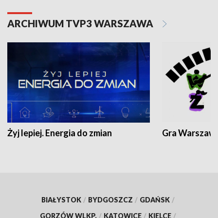
ARCHIWUM TVP3 WARSZAWA
Żyj lepiej. Energia do zmian
Gra Warszaw
BIAŁYSTOK
/
BYDGOSZCZ
/
GDAŃSK
/
GORZÓW WLKP.
/
KATOWICE
/
KIELCE
/