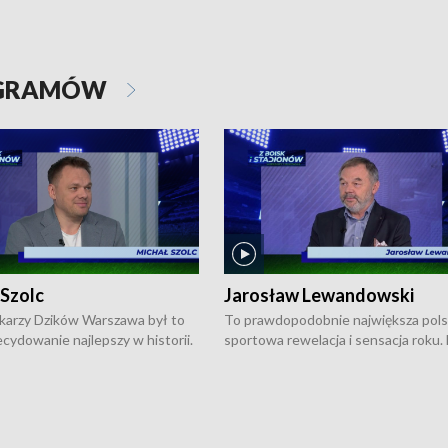
OGRAMÓW
 Szolc
Jarosław Lewandowski
karzy Dzików Warszawa był to
To prawdopodobnie największa pol
cydowanie najlepszy w historii.
sportowa rewelacja i sensacja roku.
pierwszy raz sięgnęli po
Chwalińska podbiła serca całej Pols
rodowe trofeum, wygrywając
kortach imienia Rolanda Garrosa w
ocno Europejską. Potem zaczęli
wielkoszlemowym turnieju French 
ekstraklasę. Po sezonie
przebijała się przez kwalifikacje, wyg
ym zadebiutowali w fazie play-
aż dziewięć pojedynków i dopiero w 