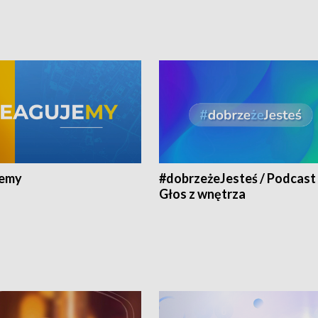
jemy
#dobrzeżeJesteś / Podcast 
Głos z wnętrza