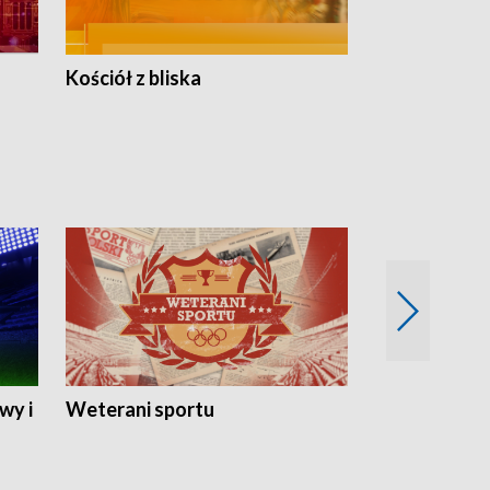
Kościół z bliska
wy i
Weterani sportu
Najlepsi Sp
2024