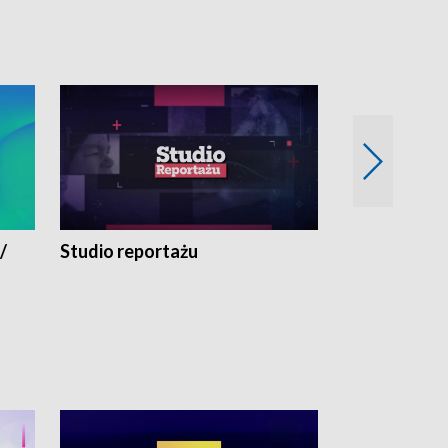
/
Studio reportażu
Eksperyment