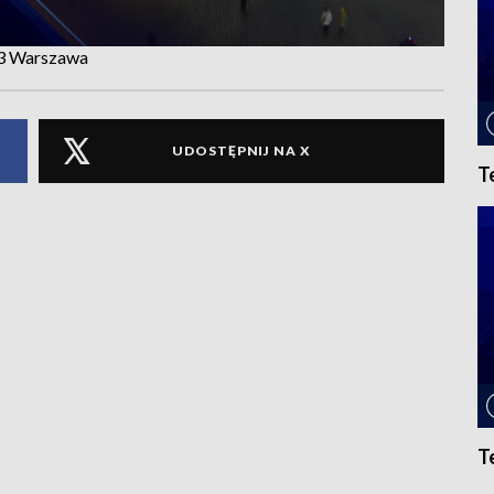
P3 Warszawa
UDOSTĘPNIJ NA X
T
T