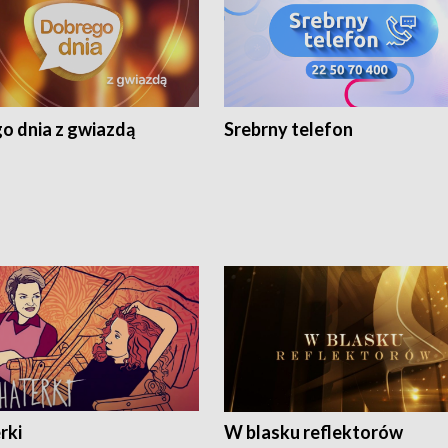
o dnia z gwiazdą
Srebrny telefon
rki
W blasku reflektorów