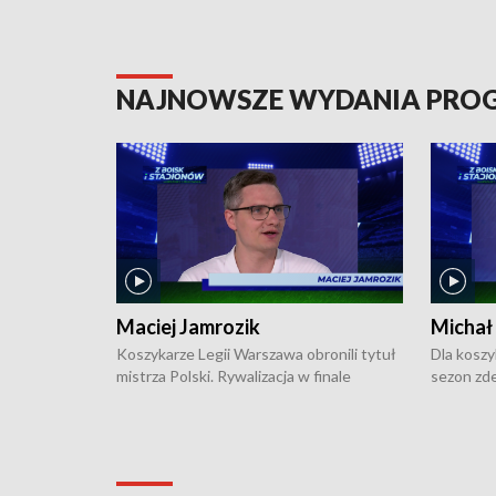
NAJNOWSZE WYDANIA PR
Maciej Jamrozik
Michał
Koszykarze Legii Warszawa obronili tytuł
Dla koszy
mistrza Polski. Rywalizacja w finale
sezon zde
ekstraklasy toczyła się do czterech
Najpierw 
zwycięstw i dopiero ostatni, siódmy mecz
międzyna
okazał się decydujący. W hali przy
Ligę Półn
Obrońców Tobruku na Bemowie
podbijać 
podopieczni estońskiego trenera Heiko
zasadnicz