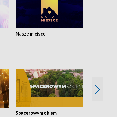
Nasze miejsce
Spacerowym okiem
Filmowe spo