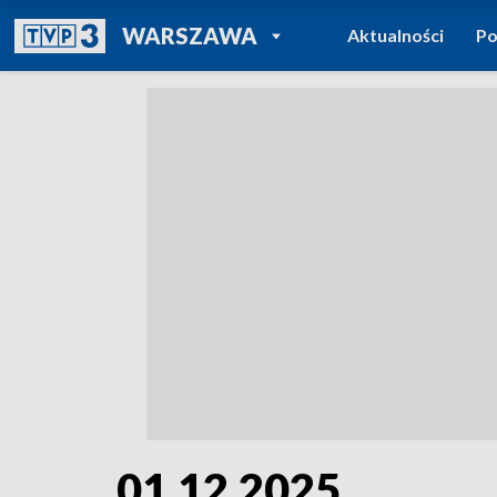
POWRÓT DO
WARSZAWA
Aktualności
Po
TVP REGIONY
01.12.2025