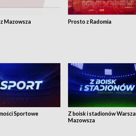
 z Mazowsza
Prosto z Radomia
ości Sportowe
Z boisk i stadionów Warsza
Mazowsza