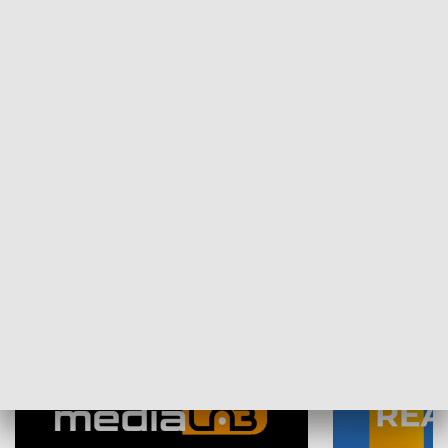
Plebiscyt Najlepsi Sportowcy
Wiadomości 
Warszawy 2025
SPOŁECZEŃSTWO