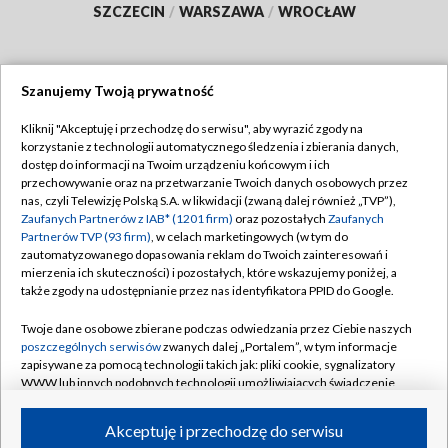
SZCZECIN
/
WARSZAWA
/
WROCŁAW
Szanujemy Twoją prywatność
Dołącz do nas:
Kliknij "Akceptuję i przechodzę do serwisu", aby wyrazić zgody na
korzystanie z technologii automatycznego śledzenia i zbierania danych,
TVP
dostęp do informacji na Twoim urządzeniu końcowym i ich
Abonament TVP
przechowywanie oraz na przetwarzanie Twoich danych osobowych przez
Regulamin TVP
nas, czyli Telewizję Polską S.A. w likwidacji (zwaną dalej również „TVP”),
Emisja w TVP
Zaufanych Partnerów z IAB* (1201 firm)
oraz pozostałych
Zaufanych
Polityka prywatności
Partnerów TVP (93 firm)
, w celach marketingowych (w tym do
Centrum informacji TVP
Moje zgody
zautomatyzowanego dopasowania reklam do Twoich zainteresowań i
mierzenia ich skuteczności) i pozostałych, które wskazujemy poniżej, a
Naziemna Telewizja Cyfrowa
Pomoc
także zgody na udostępnianie przez nas identyfikatora PPID do Google.
Sklep TVP
Biuro reklamy
Twoje dane osobowe zbierane podczas odwiedzania przez Ciebie naszych
Rada Programowa
poszczególnych serwisów
zwanych dalej „Portalem”, w tym informacje
Kontakt
zapisywane za pomocą technologii takich jak: pliki cookie, sygnalizatory
System NOS
WWW lub innych podobnych technologii umożliwiających świadczenie
dopasowanych i bezpiecznych usług, personalizację treści oraz reklam,
Informacje o nadawcy
Kanały
udostępnianie funkcji mediów społecznościowych oraz analizowanie
Akceptuję i przechodzę do serwisu
ruchu w Internecie.
Program dla prasy