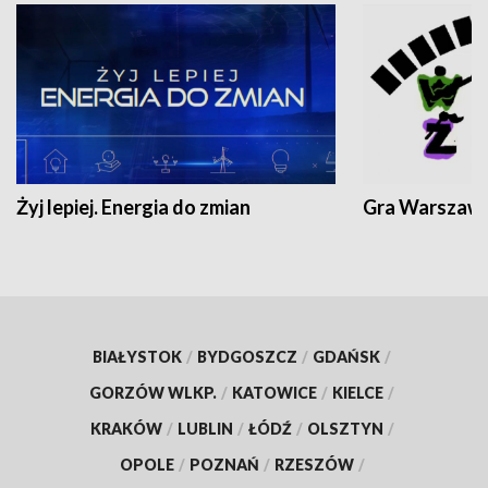
Żyj lepiej. Energia do zmian
Gra Warszaw
BIAŁYSTOK
/
BYDGOSZCZ
/
GDAŃSK
/
GORZÓW WLKP.
/
KATOWICE
/
KIELCE
/
KRAKÓW
/
LUBLIN
/
ŁÓDŹ
/
OLSZTYN
/
OPOLE
/
POZNAŃ
/
RZESZÓW
/