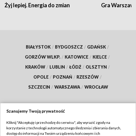
Żyj lepiej. Energia do zmian
Gra Warszaw
BIAŁYSTOK
/
BYDGOSZCZ
/
GDAŃSK
/
GORZÓW WLKP.
/
KATOWICE
/
KIELCE
/
KRAKÓW
/
LUBLIN
/
ŁÓDŹ
/
OLSZTYN
/
OPOLE
/
POZNAŃ
/
RZESZÓW
/
SZCZECIN
/
WARSZAWA
/
WROCŁAW
Szanujemy Twoją prywatność
Dołącz do nas:
Kliknij "Akceptuję i przechodzę do serwisu", aby wyrazić zgody na
korzystanie z technologii automatycznego śledzenia i zbierania danych,
TVP
dostęp do informacji na Twoim urządzeniu końcowym i ich