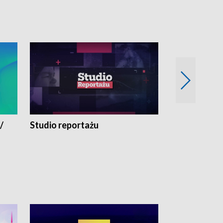
/
Studio reportażu
Eksperyment