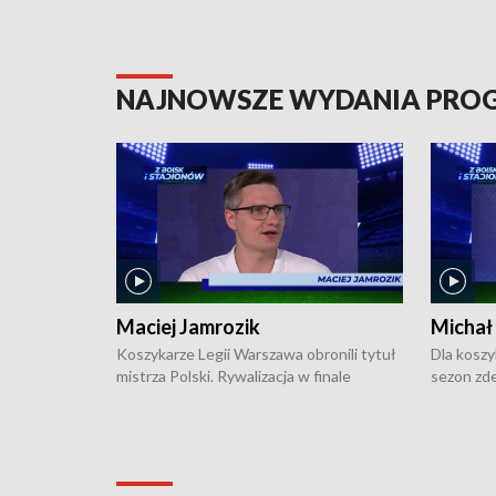
NAJNOWSZE WYDANIA PR
Maciej Jamrozik
Michał
Koszykarze Legii Warszawa obronili tytuł
Dla koszy
mistrza Polski. Rywalizacja w finale
sezon zde
ekstraklasy toczyła się do czterech
Najpierw 
zwycięstw i dopiero ostatni, siódmy mecz
międzyna
okazał się decydujący. W hali przy
Ligę Półn
Obrońców Tobruku na Bemowie
podbijać 
podopieczni estońskiego trenera Heiko
zasadnicz