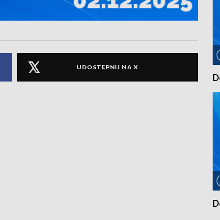
UDOSTĘPNIJ NA X
D
D