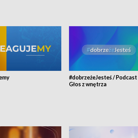
jemy
#dobrzeżeJesteś / Podcast 
Głos z wnętrza