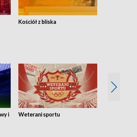
Kościół z bliska
wy i
Weterani sportu
Najlepsi Sp
2024