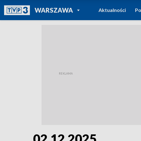
POWRÓT DO
WARSZAWA
Aktualności
Po
TVP REGIONY
02.12.2025