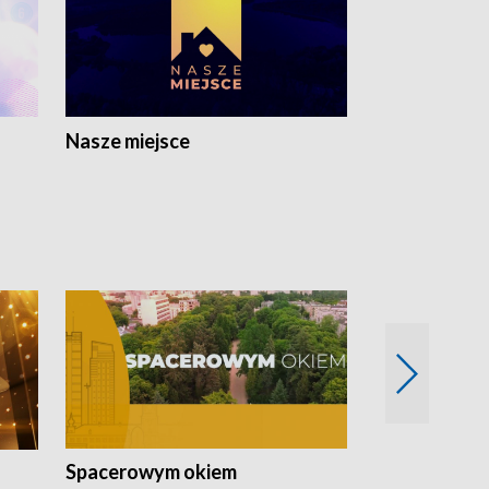
Nasze miejsce
Spacerowym okiem
Filmowe spo