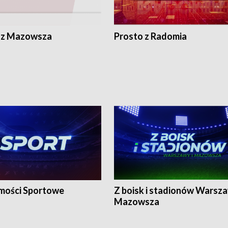
 z Mazowsza
Prosto z Radomia
ości Sportowe
Z boisk i stadionów Warsza
Mazowsza