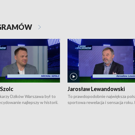
OGRAMÓW
 Szolc
Jarosław Lewandowski
karzy Dzików Warszawa był to
To prawdopodobnie największa pol
cydowanie najlepszy w historii.
sportowa rewelacja i sensacja roku.
pierwszy raz sięgnęli po
Chwalińska podbiła serca całej Pols
rodowe trofeum, wygrywając
kortach imienia Rolanda Garrosa w
ocno Europejską. Potem zaczęli
wielkoszlemowym turnieju French 
ekstraklasę. Po sezonie
przebijała się przez kwalifikacje, wyg
ym zadebiutowali w fazie play-
aż dziewięć pojedynków i dopiero w 