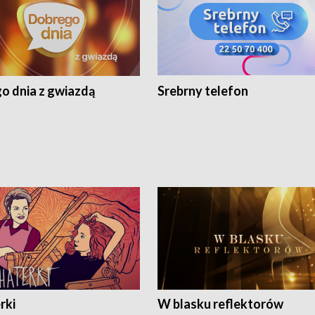
o dnia z gwiazdą
Srebrny telefon
rki
W blasku reflektorów