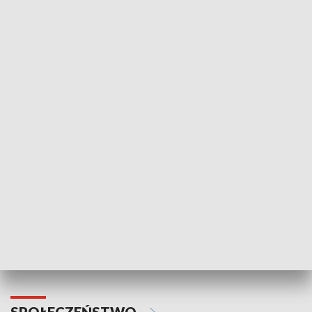
SPORT
Plebiscyt Najlepsi Sportowcy
Wiadomości 
Warszawy 2025
SPOŁECZEŃSTWO