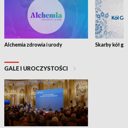
Alchemia zdrowia i urody
Skarby kół go
GALE I UROCZYSTOŚCI