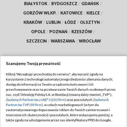
BIAŁYSTOK
/
BYDGOSZCZ
/
GDAŃSK
/
GORZÓW WLKP.
/
KATOWICE
/
KIELCE
/
KRAKÓW
/
LUBLIN
/
ŁÓDŹ
/
OLSZTYN
/
OPOLE
/
POZNAŃ
/
RZESZÓW
/
SZCZECIN
/
WARSZAWA
/
WROCŁAW
Szanujemy Twoją prywatność
Dołącz do nas:
Kliknij "Akceptuję i przechodzę do serwisu", aby wyrazić zgody na
korzystanie z technologii automatycznego śledzenia i zbierania danych,
TVP
dostęp do informacji na Twoim urządzeniu końcowym i ich
Abonament TVP
przechowywanie oraz na przetwarzanie Twoich danych osobowych przez
Regulamin TVP
nas, czyli Telewizję Polską S.A. w likwidacji (zwaną dalej również „TVP”),
Emisja w TVP
Zaufanych Partnerów z IAB* (1201 firm)
oraz pozostałych
Zaufanych
Polityka prywatności
Partnerów TVP (93 firm)
, w celach marketingowych (w tym do
Centrum informacji TVP
Moje zgody
zautomatyzowanego dopasowania reklam do Twoich zainteresowań i
mierzenia ich skuteczności) i pozostałych, które wskazujemy poniżej, a
Naziemna Telewizja Cyfrowa
Pomoc
także zgody na udostępnianie przez nas identyfikatora PPID do Google.
Sklep TVP