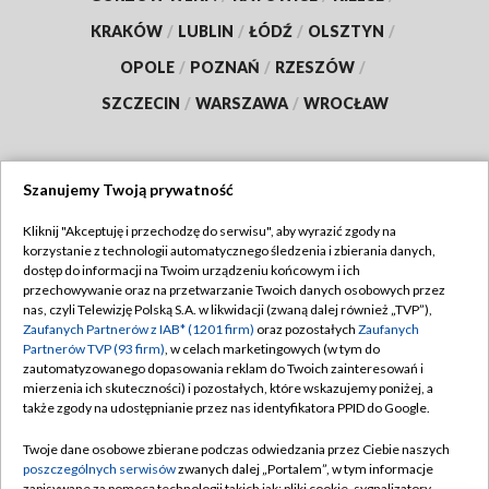
KRAKÓW
/
LUBLIN
/
ŁÓDŹ
/
OLSZTYN
/
OPOLE
/
POZNAŃ
/
RZESZÓW
/
SZCZECIN
/
WARSZAWA
/
WROCŁAW
Szanujemy Twoją prywatność
Dołącz do nas:
Kliknij "Akceptuję i przechodzę do serwisu", aby wyrazić zgody na
korzystanie z technologii automatycznego śledzenia i zbierania danych,
TVP
dostęp do informacji na Twoim urządzeniu końcowym i ich
Abonament TVP
przechowywanie oraz na przetwarzanie Twoich danych osobowych przez
Regulamin TVP
nas, czyli Telewizję Polską S.A. w likwidacji (zwaną dalej również „TVP”),
Emisja w TVP
Zaufanych Partnerów z IAB* (1201 firm)
oraz pozostałych
Zaufanych
Polityka prywatności
Partnerów TVP (93 firm)
, w celach marketingowych (w tym do
Centrum informacji TVP
Moje zgody
zautomatyzowanego dopasowania reklam do Twoich zainteresowań i
mierzenia ich skuteczności) i pozostałych, które wskazujemy poniżej, a
Naziemna Telewizja Cyfrowa
Pomoc
także zgody na udostępnianie przez nas identyfikatora PPID do Google.
Sklep TVP
Biuro reklamy
Twoje dane osobowe zbierane podczas odwiedzania przez Ciebie naszych
Rada Programowa
poszczególnych serwisów
zwanych dalej „Portalem”, w tym informacje
Kontakt
zapisywane za pomocą technologii takich jak: pliki cookie, sygnalizatory