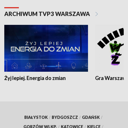
ARCHIWUM TVP3 WARSZAWA
Żyj lepiej. Energia do zmian
Gra Warszaw
BIAŁYSTOK
/
BYDGOSZCZ
/
GDAŃSK
/
GORZÓW WLKP.
/
KATOWICE
/
KIELCE
/