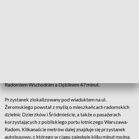
Dotychczas obsługiwał 50 pociągów Kolei Mazowieckich
relacji Warszawa – Radom - Warszawa. - Zgodnie z
wcześniejszą zapowiedzią od korekty rozkładu jazdy
wprowadzanej 14 grudnia Polskie Linie Kolejowe S.A.
zapewniły postój wszystkich pociągów Kolei Mazowieckich
na trasie Radom Główny – Dęblin – Radom Główny (linia
kolejowa nr 26). To oznacza dodatkowe 40 składów dziennie
– powiedziała Znajewska-Pawluk.
Najkrótszy czas przejazdu między Radomiem Wschodnim a
Warszawą Zachodnią wynosi niecałą godzinę, a między
Radomiem Wschodnim a Dęblinem 47 minut.
Przystanek zlokalizowany pod wiaduktem na ul.
Żeromskiego powstał z myślą o mieszkańcach radomskich
dzielnic Dzierzków i Śródmieście, a także o pasażerach
korzystających z pobliskiego portu lotniczego Warszawa-
Radom. Kilkanaście metrów dalej znajduje się przystanek
autobusowy, z którego w ciągu zaledwie kilku minut można