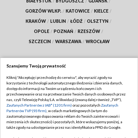
BIAŁYSTOK
/
BYDGOSZCZ
/
GDAŃSK
/
GORZÓW WLKP.
/
KATOWICE
/
KIELCE
/
KRAKÓW
/
LUBLIN
/
ŁÓDŹ
/
OLSZTYN
/
OPOLE
/
POZNAŃ
/
RZESZÓW
/
SZCZECIN
/
WARSZAWA
/
WROCŁAW
Szanujemy Twoją prywatność
Dołącz do nas:
Kliknij "Akceptuję i przechodzę do serwisu", aby wyrazić zgody na
korzystanie z technologii automatycznego śledzenia i zbierania danych,
TVP
dostęp do informacji na Twoim urządzeniu końcowym i ich
Abonament TVP
przechowywanie oraz na przetwarzanie Twoich danych osobowych przez
Regulamin TVP
nas, czyli Telewizję Polską S.A. w likwidacji (zwaną dalej również „TVP”),
Emisja w TVP
Polityka prywatności
Zaufanych Partnerów z IAB* (1201 firm)
oraz pozostałych
Zaufanych
Partnerów TVP (93 firm)
, w celach marketingowych (w tym do
Centrum informacji TVP
Moje zgody
zautomatyzowanego dopasowania reklam do Twoich zainteresowań i
mierzenia ich skuteczności) i pozostałych, które wskazujemy poniżej, a
Naziemna Telewizja Cyfrowa
Pomoc
także zgody na udostępnianie przez nas identyfikatora PPID do Google.
Sklep TVP
Biuro reklamy