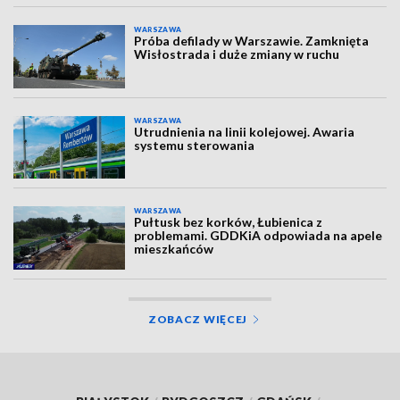
WARSZAWA
Próba defilady w Warszawie. Zamknięta
Wisłostrada i duże zmiany w ruchu
WARSZAWA
Utrudnienia na linii kolejowej. Awaria
systemu sterowania
WARSZAWA
Pułtusk bez korków, Łubienica z
problemami. GDDKiA odpowiada na apele
mieszkańców
ZOBACZ WIĘCEJ