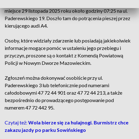
poszukują świadków śmiertelnego wypadku, który miał
miejsce 29 listopada 2025 roku około godziny 07:25 na ul.
Paderewskiego 19. Doszło tam do potrącenia pieszej przez
kierującego audi A4.
Osoby, które widziały zdarzenie lub posiadają jakiekolwiek
informacje mogące pomóc w ustaleniu jego przebiegu i
przyczyn, proszone są o kontakt z Komendą Powiatową
Policji w Nowym Dworze Mazowieckim.
Zgłoszeń można dokonywać osobiście przy ul.
Paderewskiego 3 lub telefonicznie pod numerami
całodobowymi 47 72 44 901 oraz 47 72 44 213, a także
bezpośrednio do prowadzącego postępowanie pod
numerem 47 72 442 95.
Czytaj też:
Wola bierze się za hulajnogi. Burmistrz chce
zakazu jazdy po parku Sowińskiego