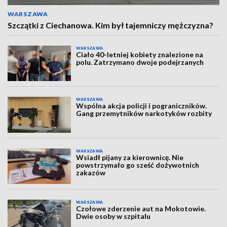
WARSZAWA
Szczątki z Ciechanowa. Kim był tajemniczy mężczyzna?
WARSZAWA
Ciało 40-letniej kobiety znalezione na
polu. Zatrzymano dwoje podejrzanych
WARSZAWA
Wspólna akcja policji i pograniczników.
Gang przemytników narkotyków rozbity
WARSZAWA
Wsiadł pijany za kierownicę. Nie
powstrzymało go sześć dożywotnich
zakazów
WARSZAWA
Czołowe zderzenie aut na Mokotowie.
Dwie osoby w szpitalu