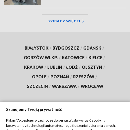
ZOBACZ WIĘCEJ
BIAŁYSTOK
/
BYDGOSZCZ
/
GDAŃSK
/
GORZÓW WLKP.
/
KATOWICE
/
KIELCE
/
KRAKÓW
/
LUBLIN
/
ŁÓDŹ
/
OLSZTYN
/
OPOLE
/
POZNAŃ
/
RZESZÓW
/
SZCZECIN
/
WARSZAWA
/
WROCŁAW
Szanujemy Twoją prywatność
Dołącz do nas:
Kliknij "Akceptuję i przechodzę do serwisu", aby wyrazić zgody na
korzystanie z technologii automatycznego śledzenia i zbierania danych,
TVP