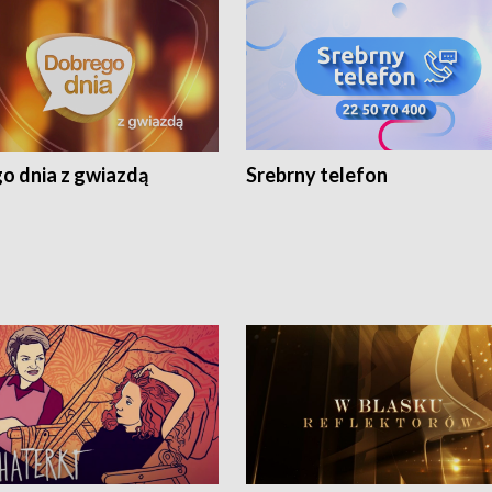
o dnia z gwiazdą
Srebrny telefon