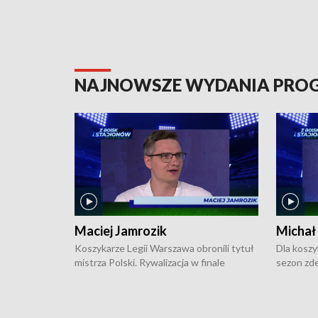
NAJNOWSZE WYDANIA PR
Maciej Jamrozik
Michał
Koszykarze Legii Warszawa obronili tytuł
Dla koszy
mistrza Polski. Rywalizacja w finale
sezon zde
ekstraklasy toczyła się do czterech
Najpierw 
zwycięstw i dopiero ostatni, siódmy mecz
międzyna
okazał się decydujący. W hali przy
Ligę Półn