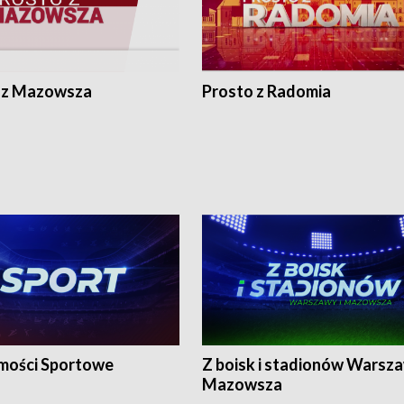
 z Mazowsza
Prosto z Radomia
ości Sportowe
Z boisk i stadionów Warsza
Mazowsza