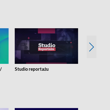
/
Studio reportażu
Eksperyment