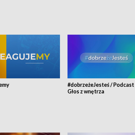
jemy
#dobrzeżeJesteś / Podcast 
Głos z wnętrza