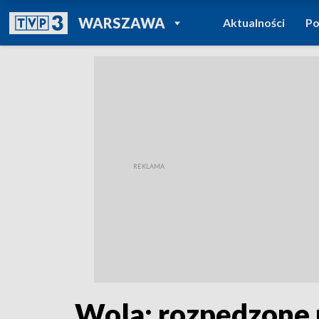
POWRÓT DO
WARSZAWA
Aktualności
Po
TVP REGIONY
Wola: rozpędzone 