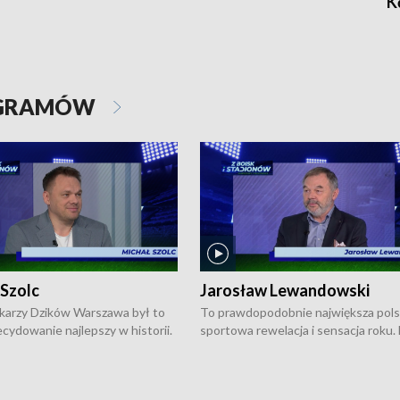
K
OGRAMÓW
 Szolc
Jarosław Lewandowski
karzy Dzików Warszawa był to
To prawdopodobnie największa pol
cydowanie najlepszy w historii.
sportowa rewelacja i sensacja roku.
pierwszy raz sięgnęli po
Chwalińska podbiła serca całej Pols
rodowe trofeum, wygrywając
kortach imienia Rolanda Garrosa w
ocno Europejską. Potem zaczęli
wielkoszlemowym turnieju French 