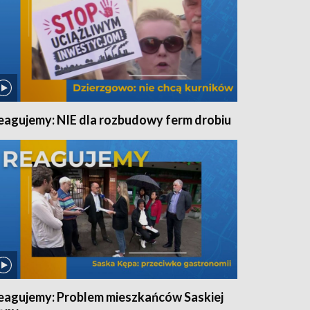
eagujemy: NIE dla rozbudowy ferm drobiu
eagujemy: Problem mieszkańców Saskiej