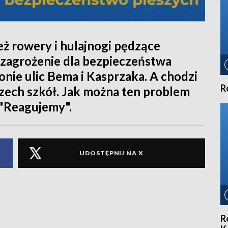
eż rowery i hulajnogi pędzące
zagrożenie dla bezpieczeństwa
jonie ulic Bema i Kasprzaka. A chodzi
R
rzech szkół. Jak można ten problem
"Reagujemy".
UDOSTĘPNIJ NA X
R