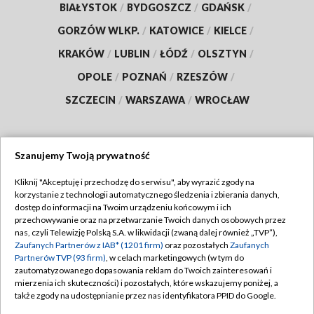
BIAŁYSTOK
/
BYDGOSZCZ
/
GDAŃSK
/
GORZÓW WLKP.
/
KATOWICE
/
KIELCE
/
KRAKÓW
/
LUBLIN
/
ŁÓDŹ
/
OLSZTYN
/
OPOLE
/
POZNAŃ
/
RZESZÓW
/
SZCZECIN
/
WARSZAWA
/
WROCŁAW
Szanujemy Twoją prywatność
Dołącz do nas:
Kliknij "Akceptuję i przechodzę do serwisu", aby wyrazić zgody na
korzystanie z technologii automatycznego śledzenia i zbierania danych,
TVP
dostęp do informacji na Twoim urządzeniu końcowym i ich
Abonament TVP
przechowywanie oraz na przetwarzanie Twoich danych osobowych przez
Regulamin TVP
nas, czyli Telewizję Polską S.A. w likwidacji (zwaną dalej również „TVP”),
Emisja w TVP
Polityka prywatności
Zaufanych Partnerów z IAB* (1201 firm)
oraz pozostałych
Zaufanych
Partnerów TVP (93 firm)
, w celach marketingowych (w tym do
Centrum informacji TVP
Moje zgody
zautomatyzowanego dopasowania reklam do Twoich zainteresowań i
mierzenia ich skuteczności) i pozostałych, które wskazujemy poniżej, a
Naziemna Telewizja Cyfrowa
Pomoc
także zgody na udostępnianie przez nas identyfikatora PPID do Google.
Sklep TVP
Biuro reklamy