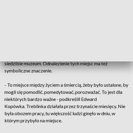
pozostałości po słupach, które prawdopodobnie mały służyć
jako ogrodzenie oddzielające drogę od reszty terenu obozu -
wyjaśnił dr inż. Sebastian Różycki z Wydziału Geodezji i
Kartografii Politechniki Warszawskiej.
Odkrycia geodetów pokrywają się z planami, które powstały
dzięki zeznaniom świadków. Prace prowadzone w tym
miejscu pomogą w tworzeniu wystawy stałej w nowej
siedzibie muzeum. Odnalezienie tych miejsc ma też
symboliczne znaczenie.
- To miejsce między życiem a śmiercią, żeby było ustalone, by
mogli się pomodlić, pomedytować, porozważać. To jest dla
niektórych bardzo ważne - podkreślił Edward
Kopówka. Treblinka działała przez trzynaście miesięcy. Nie
była obozem pracy, tu większość ludzi ginęło w dniu, w
którym przybyło na miejsce.