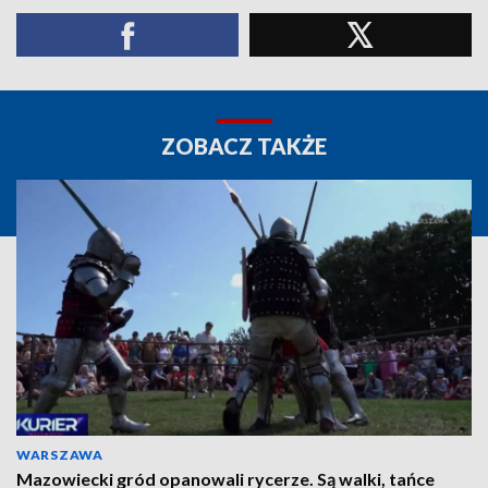
ZOBACZ TAKŻE
WARSZAWA
Mazowiecki gród opanowali rycerze. Są walki, tańce